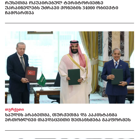
ᲠᲣᲡᲔᲗᲛᲐ ᲝᲙᲣᲞᲘᲠᲔᲑᲣᲚ ᲢᲔᲠᲘᲢᲝᲠᲘᲔᲑᲖᲔ
ᲣᲙᲠᲐᲘᲜᲔᲚᲔᲑᲡ ᲣᲫᲠᲐᲕᲘ ᲥᲝᲜᲔᲑᲘᲡ 34000 ᲝᲑᲘᲔᲥᲢᲘ
ᲩᲐᲛᲝᲐᲠᲗᲕᲐ
თურქეთი
ᲡᲐᲣᲓᲘᲡ ᲐᲠᲐᲑᲔᲗᲛᲐ, ᲗᲣᲠᲥᲔᲗᲛᲐ ᲓᲐ ᲞᲐᲙᲘᲡᲢᲐᲜᲛᲐ
ᲔᲠᲗᲝᲑᲚᲘᲕᲘ ᲗᲐᲕᲓᲐᲪᲕᲘᲗᲘ ᲨᲔᲗᲐᲜᲮᲛᲔᲑᲐ ᲒᲐᲐᲤᲝᲠᲛᲔᲡ