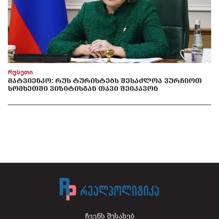
რუსეთი
ᲛᲐᲢᲕᲘᲔᲜᲙᲝ: ᲠᲣᲡ ᲢᲣᲠᲘᲡᲢᲔᲑᲡ ᲨᲔᲡᲐᲫᲚᲝᲐ ᲕᲣᲠᲩᲘᲝᲗ
ᲡᲝᲛᲮᲔᲗᲨᲘ ᲕᲘᲖᲘᲢᲘᲡᲒᲐᲜ ᲗᲐᲕᲘ ᲨᲔᲘᲙᲐᲕᲝᲜ
ჩვენს შესახებ