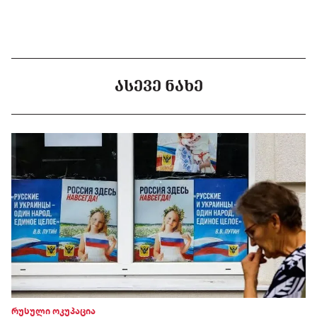
ᲐᲡᲔᲕᲔ ᲜᲐᲮᲔ
რუსული ოკუპაცია