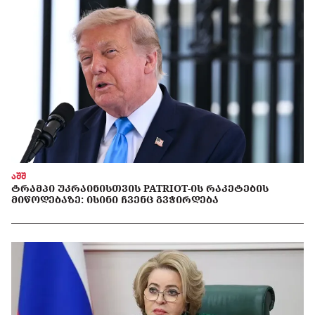
აშშ
ᲢᲠᲐᲛᲞᲘ ᲣᲙᲠᲐᲘᲜᲘᲡᲗᲕᲘᲡ PATRIOT-ᲘᲡ ᲠᲐᲙᲔᲢᲔᲑᲘᲡ
ᲛᲘᲬᲝᲓᲔᲑᲐᲖᲔ: ᲘᲡᲘᲜᲘ ᲩᲕᲔᲜᲪ ᲒᲕᲭᲘᲠᲓᲔᲑᲐ