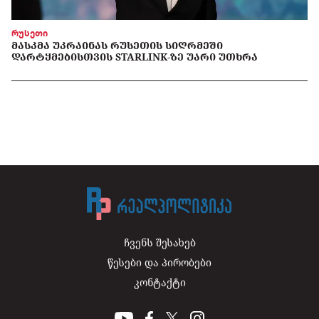
რუსეთი
ᲛᲐᲡᲙᲛᲐ ᲣᲙᲠᲐᲘᲜᲐᲡ ᲠᲣᲡᲔᲗᲘᲡ ᲡᲘᲦᲠᲛᲔᲨᲘ
ᲓᲐᲠᲢᲧᲛᲔᲑᲘᲡᲗᲕᲘᲡ STARLINK-ᲖᲔ ᲣᲐᲠᲘ ᲣᲗᲮᲠᲐ
ჩვენს შესახებ
წესები და პირობები
კონტაქტი