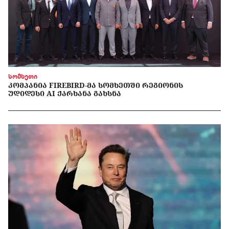
სომხეთი
ᲙᲝᲛᲞᲐᲜᲘᲐ FIREBIRD-ᲛᲐ ᲡᲝᲛᲮᲔᲗᲨᲘ ᲠᲔᲒᲘᲝᲜᲘᲡ
ᲣᲓᲘᲓᲔᲡᲘ AI ᲥᲐᲠᲮᲐᲜᲐ ᲒᲐᲮᲡᲜᲐ