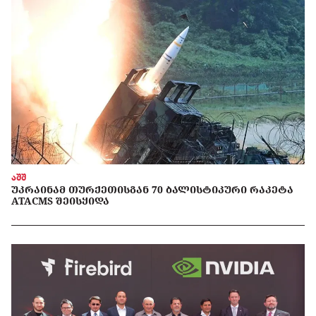
აშშ
ᲣᲙᲠᲐᲘᲜᲐᲛ ᲗᲣᲠᲥᲔᲗᲘᲡᲒᲐᲜ 70 ᲑᲐᲚᲘᲡᲢᲘᲙᲣᲠᲘ ᲠᲐᲙᲔᲢᲐ
ATACMS ᲨᲔᲘᲡᲧᲘᲓᲐ