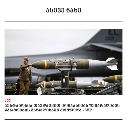
ᲐᲡᲔᲕᲔ ᲜᲐᲮᲔ
აშშ
ᲞᲔᲜᲢᲐᲒᲝᲜᲛᲐ ᲗᲐᲕᲓᲐᲪᲕᲘᲗ ᲙᲝᲛᲞᲐᲜᲘᲔᲑᲡ ᲨᲔᲘᲐᲠᲐᲦᲔᲑᲘᲡ
ᲬᲐᲠᲛᲝᲔᲑᲘᲡ ᲒᲐᲖᲠᲓᲘᲡᲙᲔᲜ ᲛᲝᲣᲬᲝᲓᲐ - WP