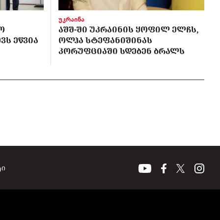
უკრაინა
Ო
ᲐᲨᲨ-ᲨᲘ ᲣᲙᲠᲐᲘᲜᲘᲡ ᲧᲝᲤᲘᲚ ᲔᲚᲩᲡ,
ᲕᲡ ᲔᲬᲕᲘᲐ
ᲝᲚᲰᲐ ᲡᲢᲔᲤᲐᲜᲘᲨᲘᲜᲐᲡ
ᲙᲝᲠᲣᲤᲪᲘᲐᲨᲘ ᲡᲓᲔᲑᲔᲜ ᲑᲠᲐᲚᲡ
ტი