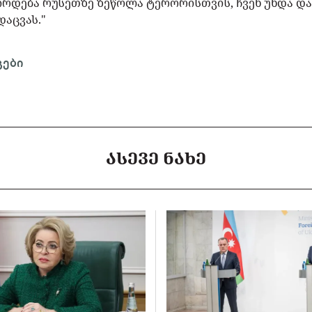
ვჭირდება რუსეთზე ზეწოლა ტერორისთვის, ჩვენ უნდა დ
დაცვას."
გები
ᲐᲡᲔᲕᲔ ᲜᲐᲮᲔ