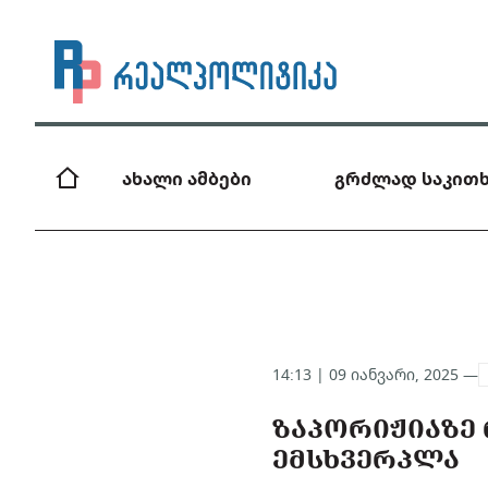
ახალი ამბები
გრძლად საკითხ
14:13 | 09 იანვარი, 2025 —
ᲖᲐᲞᲝᲠᲘᲟᲘᲐᲖᲔ 
ᲔᲛᲡᲮᲕᲔᲠᲞᲚᲐ