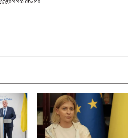
ავუჭიროთ მხარი