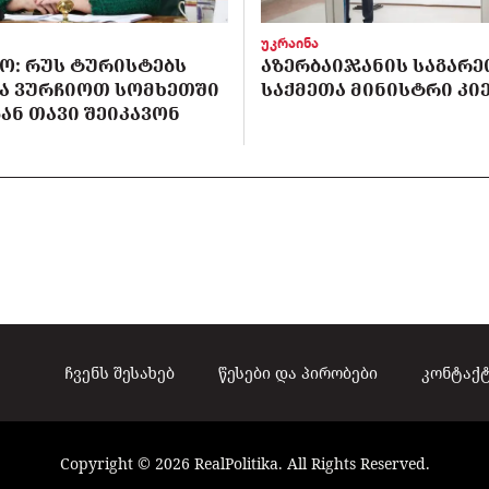
უკრაინა
Ო: ᲠᲣᲡ ᲢᲣᲠᲘᲡᲢᲔᲑᲡ
ᲐᲖᲔᲠᲑᲐᲘᲯᲐᲜᲘᲡ ᲡᲐᲒᲐᲠᲔ
Ა ᲕᲣᲠᲩᲘᲝᲗ ᲡᲝᲛᲮᲔᲗᲨᲘ
ᲡᲐᲥᲛᲔᲗᲐ ᲛᲘᲜᲘᲡᲢᲠᲘ ᲙᲘᲔ
ᲐᲜ ᲗᲐᲕᲘ ᲨᲔᲘᲙᲐᲕᲝᲜ
ჩვენს შესახებ
წესები და პირობები
კონტაქ
Copyright © 2026 RealPolitika. All Rights Reserved.