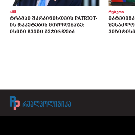
აშშ
რუსეთი
ᲢᲠᲐᲛᲞᲘ ᲣᲙᲠᲐᲘᲜᲘᲡᲗᲕᲘᲡ PATRIOT-
ᲛᲐᲢᲕᲘᲔᲜᲙ
ᲘᲡ ᲠᲐᲙᲔᲢᲔᲑᲘᲡ ᲛᲘᲬᲝᲓᲔᲑᲐᲖᲔ:
ᲨᲔᲡᲐᲫᲚᲝ
ᲘᲡᲘᲜᲘ ᲩᲕᲔᲜᲪ ᲒᲕᲭᲘᲠᲓᲔᲑᲐ
ᲕᲘᲖᲘᲢᲘᲡᲒ