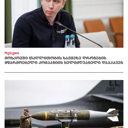
რუსეთი
ᲛᲝᲡᲙᲝᲕᲨᲘ ᲗᲐᲦᲚᲘᲗᲝᲑᲘᲡ ᲡᲐᲥᲛᲔᲖᲔ ᲓᲠᲝᲜᲔᲑᲘᲡ
ᲛᲬᲐᲠᲛᲝᲔᲑᲔᲚᲘ ᲙᲝᲛᲞᲐᲜᲘᲘᲡ ᲮᲔᲚᲛᲫᲦᲕᲐᲜᲔᲚᲘ ᲓᲐᲐᲙᲐᲕᲔᲡ