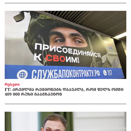
რუსეთი
FT: ᲙᲠᲔᲛᲚᲛᲐ ᲠᲔᲒᲘᲝᲜᲔᲑᲡ ᲓᲐᲐᲕᲐᲚᲐ, ᲠᲝᲛ ᲬᲔᲚᲡ ᲝᲛᲨᲘ
409 000 ᲠᲣᲡᲘ ᲒᲐᲐᲒᲖᲐᲕᲜᲝᲜ