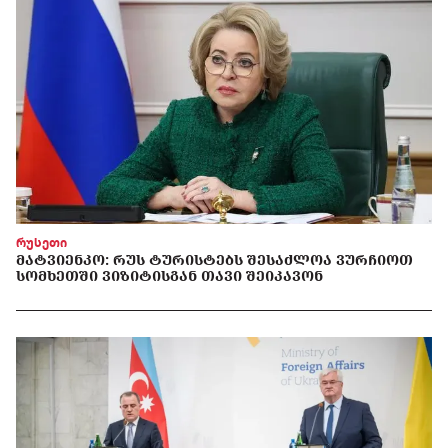
რუსეთი
ᲛᲐᲢᲕᲘᲔᲜᲙᲝ: ᲠᲣᲡ ᲢᲣᲠᲘᲡᲢᲔᲑᲡ ᲨᲔᲡᲐᲫᲚᲝᲐ ᲕᲣᲠᲩᲘᲝᲗ
ᲡᲝᲛᲮᲔᲗᲨᲘ ᲕᲘᲖᲘᲢᲘᲡᲒᲐᲜ ᲗᲐᲕᲘ ᲨᲔᲘᲙᲐᲕᲝᲜ