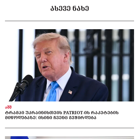
ᲐᲡᲔᲕᲔ ᲜᲐᲮᲔ
აშშ
ᲢᲠᲐᲛᲞᲘ ᲣᲙᲠᲐᲘᲜᲘᲡᲗᲕᲘᲡ PATRIOT-ᲘᲡ ᲠᲐᲙᲔᲢᲔᲑᲘᲡ
ᲛᲘᲬᲝᲓᲔᲑᲐᲖᲔ: ᲘᲡᲘᲜᲘ ᲩᲕᲔᲜᲪ ᲒᲕᲭᲘᲠᲓᲔᲑᲐ