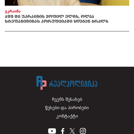
უკრაინა
ᲐᲨᲨ-ᲨᲘ ᲣᲙᲠᲐᲘᲜᲘᲡ ᲧᲝᲤᲘᲚ ᲔᲚᲩᲡ, ᲝᲚᲰᲐ
ᲡᲢᲔᲤᲐᲜᲘᲨᲘᲜᲐᲡ ᲙᲝᲠᲣᲤᲪᲘᲐᲨᲘ ᲡᲓᲔᲑᲔᲜ ᲑᲠᲐᲚᲡ
ჩვენს შესახებ
წესები და პირობები
კონტაქტი