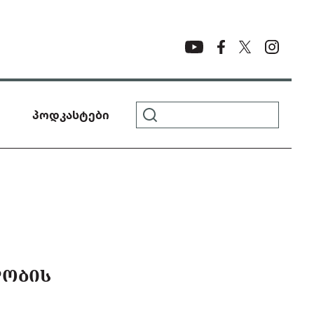
პოდკასტები
ᲓᲝᲑᲘᲡ