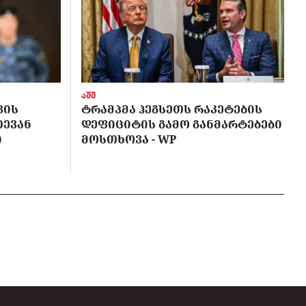
აშშ
ᲕᲘᲡ
ᲢᲠᲐᲛᲞᲛᲐ ᲰᲔᲒᲡᲔᲗᲡ ᲠᲐᲙᲔᲢᲔᲑᲘᲡ
ᲗᲔᲕᲐᲜ
ᲓᲔᲤᲘᲪᲘᲢᲘᲡ ᲒᲐᲛᲝ ᲒᲐᲜᲛᲐᲠᲢᲔᲑᲔᲑᲘ
Ი
ᲛᲝᲡᲗᲮᲝᲕᲐ - WP