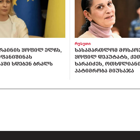
რუსეთი
ᲙᲠᲐᲘᲜᲘᲡ ᲧᲝᲤᲘᲚ ᲔᲚᲩᲡ,
ᲡᲐᲡᲐᲛᲐᲠᲗᲚᲝᲛ ᲛᲝᲡᲙᲝ
ᲔᲤᲐᲜᲘᲨᲘᲜᲐᲡ
ᲧᲝᲤᲘᲚ ᲓᲔᲞᲣᲢᲐᲢᲡ, ᲥᲔ
ᲐᲨᲘ ᲡᲓᲔᲑᲔᲜ ᲑᲠᲐᲚᲡ
ᲮᲐᲠᲐᲘᲫᲔᲡ, ᲝᲗᲮᲬᲚᲘᲐᲜ
ᲞᲐᲢᲘᲛᲠᲝᲑᲐ ᲛᲘᲣᲡᲐᲯᲐ