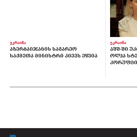
უკრაინა
უკრაინა
ᲐᲖᲔᲠᲑᲐᲘᲯᲐᲜᲘᲡ ᲡᲐᲒᲐᲠᲔᲝ
ᲐᲨᲨ-ᲨᲘ Უ
ᲡᲐᲥᲛᲔᲗᲐ ᲛᲘᲜᲘᲡᲢᲠᲘ ᲙᲘᲔᲕᲡ ᲔᲬᲕᲘᲐ
ᲝᲚᲰᲐ ᲡᲢ
ᲙᲝᲠᲣᲤᲪᲘ