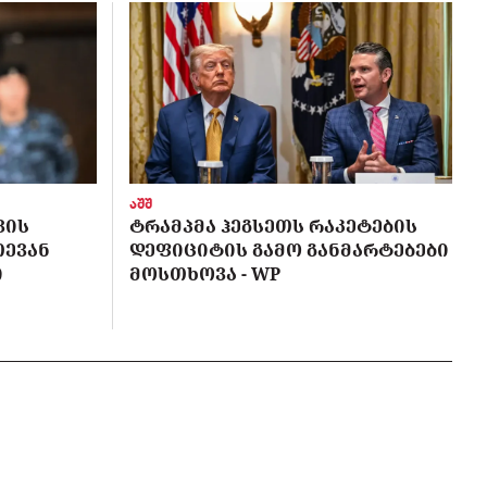
აშშ
ᲕᲘᲡ
ᲢᲠᲐᲛᲞᲛᲐ ᲰᲔᲒᲡᲔᲗᲡ ᲠᲐᲙᲔᲢᲔᲑᲘᲡ
ᲗᲔᲕᲐᲜ
ᲓᲔᲤᲘᲪᲘᲢᲘᲡ ᲒᲐᲛᲝ ᲒᲐᲜᲛᲐᲠᲢᲔᲑᲔᲑᲘ
Ი
ᲛᲝᲡᲗᲮᲝᲕᲐ - WP