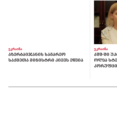
უკრაინა
უკრაინა
ᲐᲖᲔᲠᲑᲐᲘᲯᲐᲜᲘᲡ ᲡᲐᲒᲐᲠᲔᲝ
ᲐᲨᲨ-ᲨᲘ Უ
ᲡᲐᲥᲛᲔᲗᲐ ᲛᲘᲜᲘᲡᲢᲠᲘ ᲙᲘᲔᲕᲡ ᲔᲬᲕᲘᲐ
ᲝᲚᲰᲐ ᲡᲢ
ᲙᲝᲠᲣᲤᲪᲘ