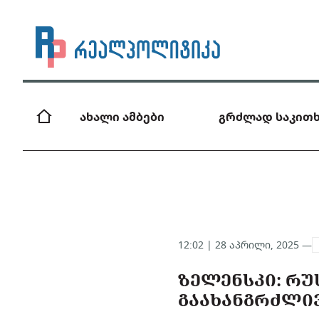
ახალი ამბები
გრძლად საკითხ
12:02 | 28 აპრილი, 2025 —
ᲖᲔᲚᲔᲜᲡᲙᲘ: ᲠᲣ
ᲒᲐᲐᲮᲐᲜᲒᲠᲫᲚᲘ