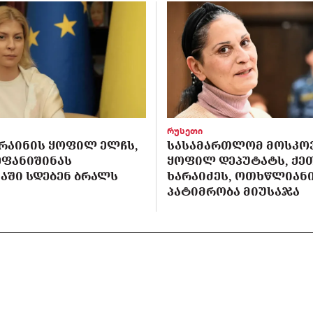
რუსეთი
ᲙᲠᲐᲘᲜᲘᲡ ᲧᲝᲤᲘᲚ ᲔᲚᲩᲡ,
ᲡᲐᲡᲐᲛᲐᲠᲗᲚᲝᲛ ᲛᲝᲡᲙᲝ
ᲔᲤᲐᲜᲘᲨᲘᲜᲐᲡ
ᲧᲝᲤᲘᲚ ᲓᲔᲞᲣᲢᲐᲢᲡ, ᲥᲔ
ᲐᲨᲘ ᲡᲓᲔᲑᲔᲜ ᲑᲠᲐᲚᲡ
ᲮᲐᲠᲐᲘᲫᲔᲡ, ᲝᲗᲮᲬᲚᲘᲐᲜ
ᲞᲐᲢᲘᲛᲠᲝᲑᲐ ᲛᲘᲣᲡᲐᲯᲐ