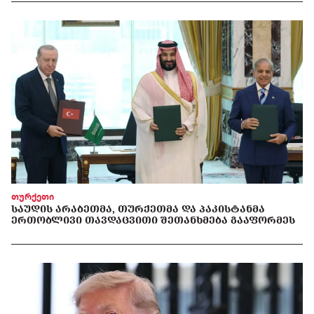
თურქეთი
ᲡᲐᲣᲓᲘᲡ ᲐᲠᲐᲑᲔᲗᲛᲐ, ᲗᲣᲠᲥᲔᲗᲛᲐ ᲓᲐ ᲞᲐᲙᲘᲡᲢᲐᲜᲛᲐ
ᲔᲠᲗᲝᲑᲚᲘᲕᲘ ᲗᲐᲕᲓᲐᲪᲕᲘᲗᲘ ᲨᲔᲗᲐᲜᲮᲛᲔᲑᲐ ᲒᲐᲐᲤᲝᲠᲛᲔᲡ