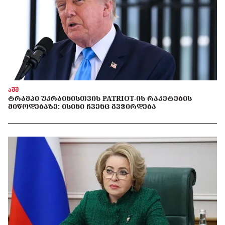
აშშ
ᲢᲠᲐᲛᲞᲘ ᲣᲙᲠᲐᲘᲜᲘᲡᲗᲕᲘᲡ PATRIOT-ᲘᲡ ᲠᲐᲙᲔᲢᲔᲑᲘᲡ
ᲛᲘᲬᲝᲓᲔᲑᲐᲖᲔ: ᲘᲡᲘᲜᲘ ᲩᲕᲔᲜᲪ ᲒᲕᲭᲘᲠᲓᲔᲑᲐ