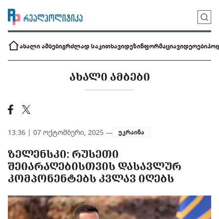
ახალი ამბები
გრძლად საკითხავი
დეზინფორმაცია
ვიდეოები
პოდ
ᲐᲮᲐᲚᲘ ᲐᲛᲑᲔᲑᲘ
13:36 | 07 ოქტომბერი, 2025 —
უკრაინა
ᲖᲔᲚᲔᲜᲡᲙᲘ: ᲠᲣᲡᲔᲗᲘ
ᲨᲔᲘᲐᲠᲐᲦᲔᲑᲘᲡᲗᲕᲘᲡ ᲓᲐᲡᲐᲕᲚᲣᲠ
ᲙᲝᲛᲞᲝᲜᲔᲜᲢᲔᲑᲡ ᲙᲕᲚᲐᲕ ᲘᲦᲔᲑᲡ