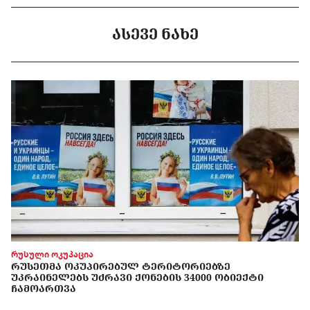
ᲐᲡᲔᲕᲔ ᲜᲐᲮᲔ
რუსული ოკუპაცია
ᲠᲣᲡᲔᲗᲛᲐ ᲝᲙᲣᲞᲘᲠᲔᲑᲣᲚ ᲢᲔᲠᲘᲢᲝᲠᲘᲔᲑᲖᲔ
ᲣᲙᲠᲐᲘᲜᲔᲚᲔᲑᲡ ᲣᲫᲠᲐᲕᲘ ᲥᲝᲜᲔᲑᲘᲡ 34000 ᲝᲑᲘᲔᲥᲢᲘ
ᲩᲐᲛᲝᲐᲠᲗᲕᲐ