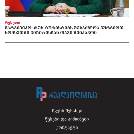
რუსეთი
ᲛᲐᲢᲕᲘᲔᲜᲙᲝ: ᲠᲣᲡ ᲢᲣᲠᲘᲡᲢᲔᲑᲡ ᲨᲔᲡᲐᲫᲚᲝᲐ ᲕᲣᲠᲩᲘᲝᲗ
ᲡᲝᲛᲮᲔᲗᲨᲘ ᲕᲘᲖᲘᲢᲘᲡᲒᲐᲜ ᲗᲐᲕᲘ ᲨᲔᲘᲙᲐᲕᲝᲜ
ჩვენს შესახებ
წესები და პირობები
კონტაქტი