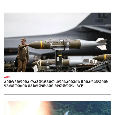
აშშ
ᲞᲔᲜᲢᲐᲒᲝᲜᲛᲐ ᲗᲐᲕᲓᲐᲪᲕᲘᲗ ᲙᲝᲛᲞᲐᲜᲘᲔᲑᲡ ᲨᲔᲘᲐᲠᲐᲦᲔᲑᲘᲡ
ᲬᲐᲠᲛᲝᲔᲑᲘᲡ ᲒᲐᲖᲠᲓᲘᲡᲙᲔᲜ ᲛᲝᲣᲬᲝᲓᲐ - WP