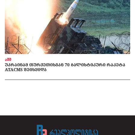
აშშ
ᲣᲙᲠᲐᲘᲜᲐᲛ ᲗᲣᲠᲥᲔᲗᲘᲡᲒᲐᲜ 70 ᲑᲐᲚᲘᲡᲢᲘᲙᲣᲠᲘ ᲠᲐᲙᲔᲢᲐ
ATACMS ᲨᲔᲘᲡᲧᲘᲓᲐ