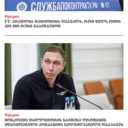
რუსეთი
FT: ᲙᲠᲔᲛᲚᲛᲐ ᲠᲔᲒᲘᲝᲜᲔᲑᲡ ᲓᲐᲐᲕᲐᲚᲐ, ᲠᲝᲛ ᲬᲔᲚᲡ ᲝᲛᲨᲘ
409 000 ᲠᲣᲡᲘ ᲒᲐᲐᲒᲖᲐᲕᲜᲝᲜ
რუსეთი
ᲛᲝᲡᲙᲝᲕᲨᲘ ᲗᲐᲦᲚᲘᲗᲝᲑᲘᲡ ᲡᲐᲥᲛᲔᲖᲔ ᲓᲠᲝᲜᲔᲑᲘᲡ
ᲛᲬᲐᲠᲛᲝᲔᲑᲔᲚᲘ ᲙᲝᲛᲞᲐᲜᲘᲘᲡ ᲮᲔᲚᲛᲫᲦᲕᲐᲜᲔᲚᲘ ᲓᲐᲐᲙᲐᲕᲔᲡ