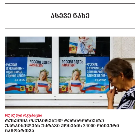
ᲐᲡᲔᲕᲔ ᲜᲐᲮᲔ
რუსული ოკუპაცია
ᲠᲣᲡᲔᲗᲛᲐ ᲝᲙᲣᲞᲘᲠᲔᲑᲣᲚ ᲢᲔᲠᲘᲢᲝᲠᲘᲔᲑᲖᲔ
ᲣᲙᲠᲐᲘᲜᲔᲚᲔᲑᲡ ᲣᲫᲠᲐᲕᲘ ᲥᲝᲜᲔᲑᲘᲡ 34000 ᲝᲑᲘᲔᲥᲢᲘ
ᲩᲐᲛᲝᲐᲠᲗᲕᲐ