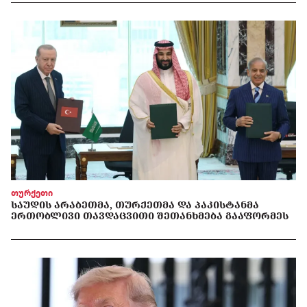
თურქეთი
ᲡᲐᲣᲓᲘᲡ ᲐᲠᲐᲑᲔᲗᲛᲐ, ᲗᲣᲠᲥᲔᲗᲛᲐ ᲓᲐ ᲞᲐᲙᲘᲡᲢᲐᲜᲛᲐ
ᲔᲠᲗᲝᲑᲚᲘᲕᲘ ᲗᲐᲕᲓᲐᲪᲕᲘᲗᲘ ᲨᲔᲗᲐᲜᲮᲛᲔᲑᲐ ᲒᲐᲐᲤᲝᲠᲛᲔᲡ