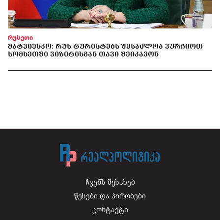
რუსეთი
ᲛᲐᲢᲕᲘᲔᲜᲙᲝ: ᲠᲣᲡ ᲢᲣᲠᲘᲡᲢᲔᲑᲡ ᲨᲔᲡᲐᲫᲚᲝᲐ ᲕᲣᲠᲩᲘᲝᲗ
ᲡᲝᲛᲮᲔᲗᲨᲘ ᲕᲘᲖᲘᲢᲘᲡᲒᲐᲜ ᲗᲐᲕᲘ ᲨᲔᲘᲙᲐᲕᲝᲜ
ჩვენს შესახებ
წესები და პირობები
კონტაქტი