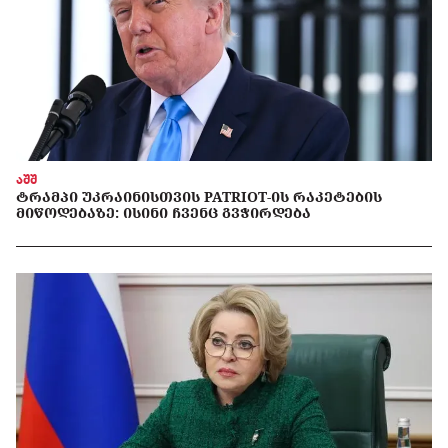
აშშ
ᲢᲠᲐᲛᲞᲘ ᲣᲙᲠᲐᲘᲜᲘᲡᲗᲕᲘᲡ PATRIOT-ᲘᲡ ᲠᲐᲙᲔᲢᲔᲑᲘᲡ
ᲛᲘᲬᲝᲓᲔᲑᲐᲖᲔ: ᲘᲡᲘᲜᲘ ᲩᲕᲔᲜᲪ ᲒᲕᲭᲘᲠᲓᲔᲑᲐ