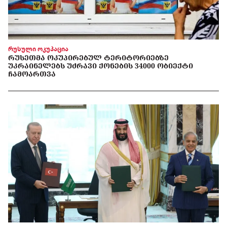
რუსული ოკუპაცია
ᲠᲣᲡᲔᲗᲛᲐ ᲝᲙᲣᲞᲘᲠᲔᲑᲣᲚ ᲢᲔᲠᲘᲢᲝᲠᲘᲔᲑᲖᲔ
ᲣᲙᲠᲐᲘᲜᲔᲚᲔᲑᲡ ᲣᲫᲠᲐᲕᲘ ᲥᲝᲜᲔᲑᲘᲡ 34000 ᲝᲑᲘᲔᲥᲢᲘ
ᲩᲐᲛᲝᲐᲠᲗᲕᲐ