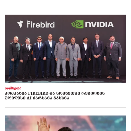
სომხეთი
ᲙᲝᲛᲞᲐᲜᲘᲐ FIREBIRD-ᲛᲐ ᲡᲝᲛᲮᲔᲗᲨᲘ ᲠᲔᲒᲘᲝᲜᲘᲡ
ᲣᲓᲘᲓᲔᲡᲘ AI ᲥᲐᲠᲮᲐᲜᲐ ᲒᲐᲮᲡᲜᲐ