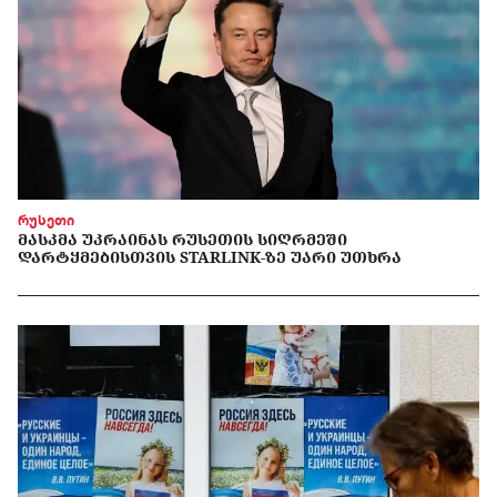
რუსეთი
ᲛᲐᲡᲙᲛᲐ ᲣᲙᲠᲐᲘᲜᲐᲡ ᲠᲣᲡᲔᲗᲘᲡ ᲡᲘᲦᲠᲛᲔᲨᲘ
ᲓᲐᲠᲢᲧᲛᲔᲑᲘᲡᲗᲕᲘᲡ STARLINK-ᲖᲔ ᲣᲐᲠᲘ ᲣᲗᲮᲠᲐ