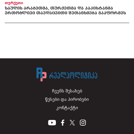
თურქეთი
ᲡᲐᲣᲓᲘᲡ ᲐᲠᲐᲑᲔᲗᲛᲐ, ᲗᲣᲠᲥᲔᲗᲛᲐ ᲓᲐ ᲞᲐᲙᲘᲡᲢᲐᲜᲛᲐ
ᲔᲠᲗᲝᲑᲚᲘᲕᲘ ᲗᲐᲕᲓᲐᲪᲕᲘᲗᲘ ᲨᲔᲗᲐᲜᲮᲛᲔᲑᲐ ᲒᲐᲐᲤᲝᲠᲛᲔᲡ
ჩვენს შესახებ
წესები და პირობები
კონტაქტი