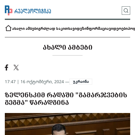
ახალი ამბები
გრძლად საკითხავი
დეზინფორმაცია
ვიდეოები
პოდ
ᲐᲮᲐᲚᲘ ᲐᲛᲑᲔᲑᲘ
17:47 | 16 ოქტომბერი, 2024 —
უკრაინა
ᲖᲔᲚᲔᲜᲡᲙᲘᲛ ᲠᲐᲓᲐᲨᲘ "ᲒᲐᲛᲐᲠᲯᲕᲔᲑᲘᲡ
ᲒᲔᲒᲛᲐ" ᲬᲐᲠᲐᲓᲒᲘᲜᲐ