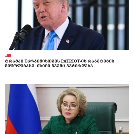
აშშ
ᲢᲠᲐᲛᲞᲘ ᲣᲙᲠᲐᲘᲜᲘᲡᲗᲕᲘᲡ PATRIOT-ᲘᲡ ᲠᲐᲙᲔᲢᲔᲑᲘᲡ
ᲛᲘᲬᲝᲓᲔᲑᲐᲖᲔ: ᲘᲡᲘᲜᲘ ᲩᲕᲔᲜᲪ ᲒᲕᲭᲘᲠᲓᲔᲑᲐ