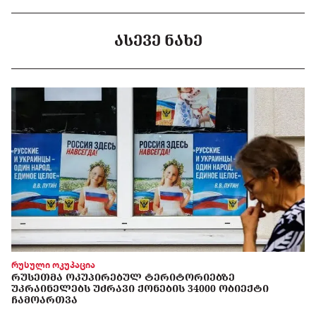
ᲐᲡᲔᲕᲔ ᲜᲐᲮᲔ
რუსული ოკუპაცია
ᲠᲣᲡᲔᲗᲛᲐ ᲝᲙᲣᲞᲘᲠᲔᲑᲣᲚ ᲢᲔᲠᲘᲢᲝᲠᲘᲔᲑᲖᲔ
ᲣᲙᲠᲐᲘᲜᲔᲚᲔᲑᲡ ᲣᲫᲠᲐᲕᲘ ᲥᲝᲜᲔᲑᲘᲡ 34000 ᲝᲑᲘᲔᲥᲢᲘ
ᲩᲐᲛᲝᲐᲠᲗᲕᲐ