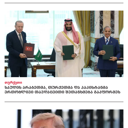
თურქეთი
ᲡᲐᲣᲓᲘᲡ ᲐᲠᲐᲑᲔᲗᲛᲐ, ᲗᲣᲠᲥᲔᲗᲛᲐ ᲓᲐ ᲞᲐᲙᲘᲡᲢᲐᲜᲛᲐ
ᲔᲠᲗᲝᲑᲚᲘᲕᲘ ᲗᲐᲕᲓᲐᲪᲕᲘᲗᲘ ᲨᲔᲗᲐᲜᲮᲛᲔᲑᲐ ᲒᲐᲐᲤᲝᲠᲛᲔᲡ