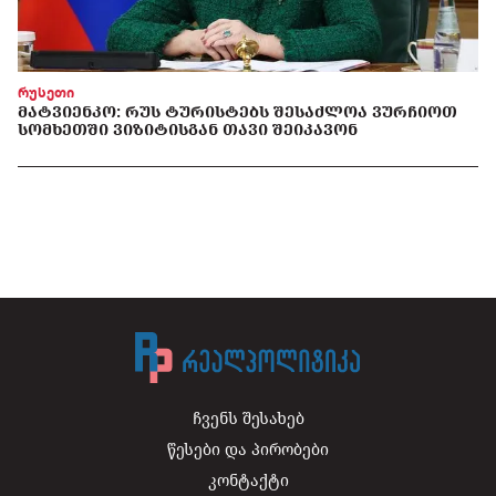
რუსეთი
ᲛᲐᲢᲕᲘᲔᲜᲙᲝ: ᲠᲣᲡ ᲢᲣᲠᲘᲡᲢᲔᲑᲡ ᲨᲔᲡᲐᲫᲚᲝᲐ ᲕᲣᲠᲩᲘᲝᲗ
ᲡᲝᲛᲮᲔᲗᲨᲘ ᲕᲘᲖᲘᲢᲘᲡᲒᲐᲜ ᲗᲐᲕᲘ ᲨᲔᲘᲙᲐᲕᲝᲜ
ჩვენს შესახებ
წესები და პირობები
კონტაქტი