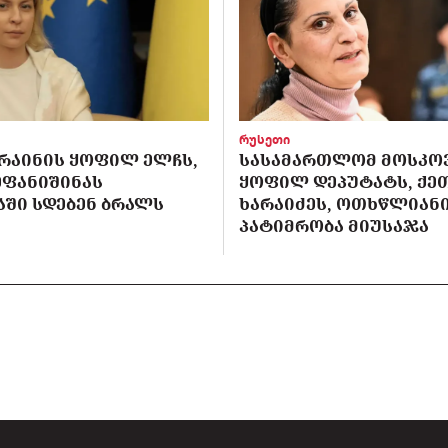
რუსეთი
ᲙᲠᲐᲘᲜᲘᲡ ᲧᲝᲤᲘᲚ ᲔᲚᲩᲡ,
ᲡᲐᲡᲐᲛᲐᲠᲗᲚᲝᲛ ᲛᲝᲡᲙᲝ
ᲔᲤᲐᲜᲘᲨᲘᲜᲐᲡ
ᲧᲝᲤᲘᲚ ᲓᲔᲞᲣᲢᲐᲢᲡ, ᲥᲔ
ᲨᲘ ᲡᲓᲔᲑᲔᲜ ᲑᲠᲐᲚᲡ
ᲮᲐᲠᲐᲘᲫᲔᲡ, ᲝᲗᲮᲬᲚᲘᲐᲜ
ᲞᲐᲢᲘᲛᲠᲝᲑᲐ ᲛᲘᲣᲡᲐᲯᲐ