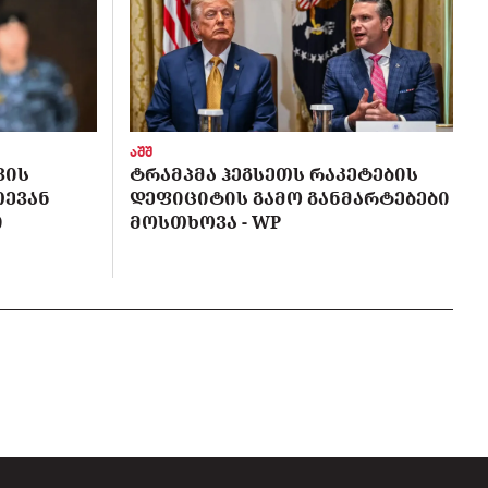
აშშ
ᲕᲘᲡ
ᲢᲠᲐᲛᲞᲛᲐ ᲰᲔᲒᲡᲔᲗᲡ ᲠᲐᲙᲔᲢᲔᲑᲘᲡ
ᲗᲔᲕᲐᲜ
ᲓᲔᲤᲘᲪᲘᲢᲘᲡ ᲒᲐᲛᲝ ᲒᲐᲜᲛᲐᲠᲢᲔᲑᲔᲑᲘ
Ი
ᲛᲝᲡᲗᲮᲝᲕᲐ - WP