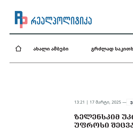
ახალი ამბები
გრძლად საკითხ
13:21 | 17 მარტი, 2025 —
უ
ᲖᲔᲚᲔᲜᲡᲙᲘᲛ ᲣᲙ
ᲣᲤᲠᲝᲡᲘ ᲨᲔᲪᲕ