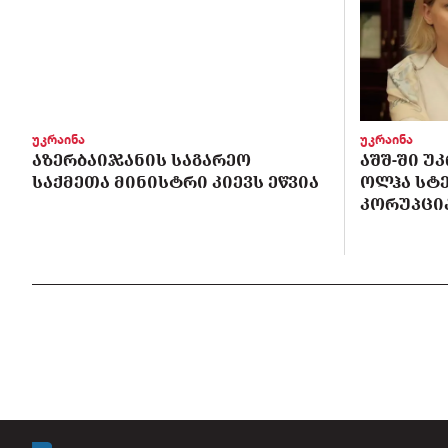
უკრაინა
უკრაინა
ᲐᲖᲔᲠᲑᲐᲘᲯᲐᲜᲘᲡ ᲡᲐᲒᲐᲠᲔᲝ
ᲐᲨᲨ-ᲨᲘ Უ
ᲡᲐᲥᲛᲔᲗᲐ ᲛᲘᲜᲘᲡᲢᲠᲘ ᲙᲘᲔᲕᲡ ᲔᲬᲕᲘᲐ
ᲝᲚᲰᲐ ᲡᲢ
ᲙᲝᲠᲣᲞᲪᲘᲐ