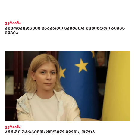
უკრაინა
ᲐᲖᲔᲠᲑᲐᲘᲯᲐᲜᲘᲡ ᲡᲐᲒᲐᲠᲔᲝ ᲡᲐᲥᲛᲔᲗᲐ ᲛᲘᲜᲘᲡᲢᲠᲘ ᲙᲘᲔᲕᲡ
ᲔᲬᲕᲘᲐ
უკრაინა
ᲐᲨᲨ-ᲨᲘ ᲣᲙᲠᲐᲘᲜᲘᲡ ᲧᲝᲤᲘᲚ ᲔᲚᲩᲡ, ᲝᲚᲰᲐ