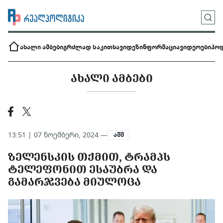
ახალი ამბები
გრძლად საკითხავი
დეზინფორმაცია
ვიდეოები
პოდ
ᲐᲮᲐᲚᲘ ᲐᲛᲑᲔᲑᲘ
13:51 | 07 ნოემბერი, 2024 —
აშშ
ᲖᲔᲚᲔᲜᲡᲙᲘᲡ ᲗᲥᲛᲘᲗ, ᲢᲠᲐᲛᲞᲡ
ᲢᲔᲚᲔᲤᲝᲜᲘᲗ ᲔᲡᲐᲣᲑᲠᲐ ᲓᲐ
ᲒᲐᲛᲐᲠᲯᲕᲔᲑᲐ ᲛᲘᲣᲚᲝᲪᲐ