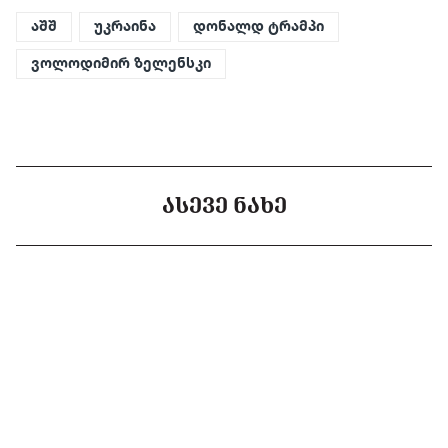
აშშ
უკრაინა
დონალდ ტრამპი
ვოლოდიმირ ზელენსკი
ᲐᲡᲔᲕᲔ ᲜᲐᲮᲔ