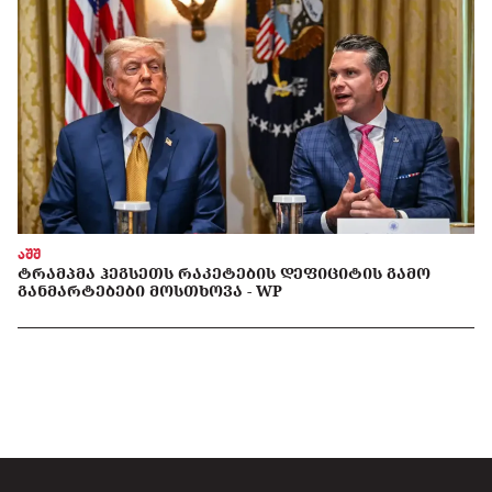
აშშ
ᲢᲠᲐᲛᲞᲛᲐ ᲰᲔᲒᲡᲔᲗᲡ ᲠᲐᲙᲔᲢᲔᲑᲘᲡ ᲓᲔᲤᲘᲪᲘᲢᲘᲡ ᲒᲐᲛᲝ
ᲒᲐᲜᲛᲐᲠᲢᲔᲑᲔᲑᲘ ᲛᲝᲡᲗᲮᲝᲕᲐ - WP