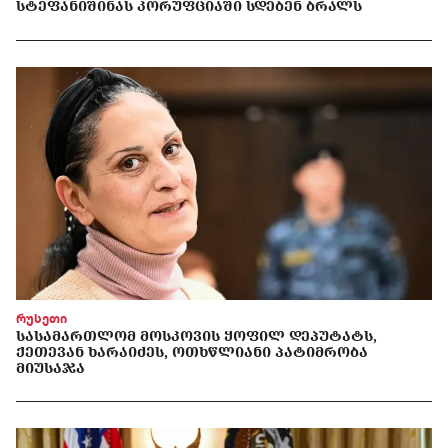
ᲡᲢᲔᲤᲐᲜᲘᲨᲘᲜᲐᲡ ᲙᲝᲠᲣᲤᲪᲘᲐᲨᲘ ᲡᲓᲔᲑᲔᲜ ᲑᲠᲐᲚᲡ
რუსეთი
ᲡᲐᲡᲐᲛᲐᲠᲗᲚᲝᲛ ᲛᲝᲡᲙᲝᲕᲘᲡ ᲧᲝᲤᲘᲚ ᲓᲔᲞᲣᲢᲐᲢᲡ,
ᲥᲔᲗᲔᲕᲐᲜ ᲮᲐᲠᲐᲘᲫᲔᲡ, ᲝᲗᲮᲬᲚᲘᲐᲜᲘ ᲞᲐᲢᲘᲛᲠᲝᲑᲐ
ᲛᲘᲣᲡᲐᲯᲐ