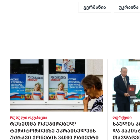
გერმანია
უკრაინა
რუსული ოკუპაცია
თურქეთი
ᲠᲣᲡᲔᲗᲛᲐ ᲝᲙᲣᲞᲘᲠᲔᲑᲣᲚ
ᲡᲐᲣᲓᲘᲡ Ა
ᲢᲔᲠᲘᲢᲝᲠᲘᲔᲑᲖᲔ ᲣᲙᲠᲐᲘᲜᲔᲚᲔᲑᲡ
ᲓᲐ ᲞᲐᲙᲘ
ᲣᲫᲠᲐᲕᲘ ᲥᲝᲜᲔᲑᲘᲡ 34000 ᲝᲑᲘᲔᲥᲢᲘ
ᲗᲐᲕᲓᲐᲪᲕ