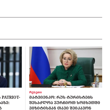
რუსეთი
PATRIOT-
ᲛᲐᲢᲕᲘᲔᲜᲙᲝ: ᲠᲣᲡ ᲢᲣᲠᲘᲡᲢᲔᲑᲡ
ᲐᲖᲔ:
ᲨᲔᲡᲐᲫᲚᲝᲐ ᲕᲣᲠᲩᲘᲝᲗ ᲡᲝᲛᲮᲔᲗᲨᲘ
Ა
ᲕᲘᲖᲘᲢᲘᲡᲒᲐᲜ ᲗᲐᲕᲘ ᲨᲔᲘᲙᲐᲕᲝᲜ