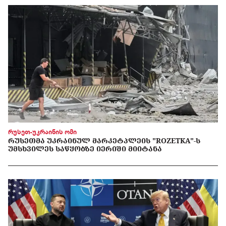
რუსეთ-უკრაინის ომი
ᲠᲣᲡᲔᲗᲛᲐ ᲣᲙᲠᲐᲘᲜᲣᲚ ᲛᲐᲠᲙᲔᲢᲞᲚᲔᲘᲡ "ROZETKA"-Ს
ᲣᲛᲡᲮᲕᲘᲚᲔᲡ ᲡᲐᲬᲧᲝᲑᲖᲔ ᲘᲔᲠᲘᲨᲘ ᲛᲘᲘᲢᲐᲜᲐ