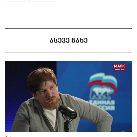
ᲐᲡᲔᲕᲔ ᲜᲐᲮᲔ