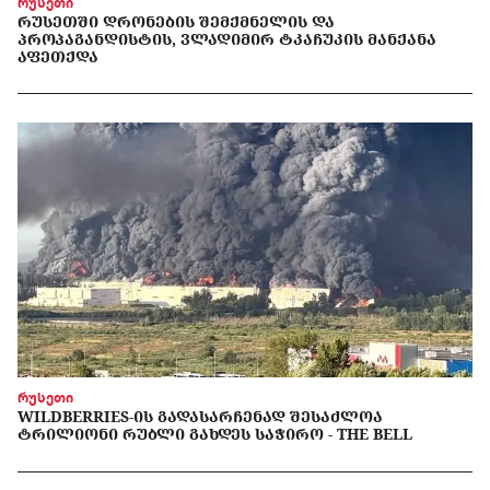
რუსეთი
ᲠᲣᲡᲔᲗᲨᲘ ᲓᲠᲝᲜᲔᲑᲘᲡ ᲨᲔᲛᲥᲛᲜᲔᲚᲘᲡ ᲓᲐ
ᲞᲠᲝᲞᲐᲒᲐᲜᲓᲘᲡᲢᲘᲡ, ᲕᲚᲐᲓᲘᲛᲘᲠ ᲢᲙᲐᲩᲣᲙᲘᲡ ᲛᲐᲜᲥᲐᲜᲐ
ᲐᲤᲔᲗᲥᲓᲐ
რუსეთი
WILDBERRIES-ᲘᲡ ᲒᲐᲓᲐᲡᲐᲠᲩᲔᲜᲐᲓ ᲨᲔᲡᲐᲫᲚᲝᲐ
ᲢᲠᲘᲚᲘᲝᲜᲘ ᲠᲣᲑᲚᲘ ᲒᲐᲮᲓᲔᲡ ᲡᲐᲭᲘᲠᲝ - THE BELL