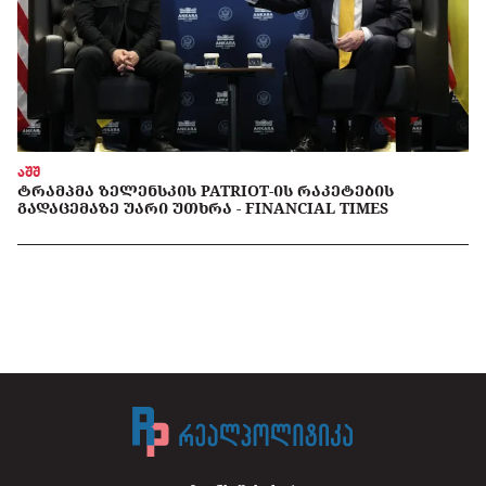
აშშ
ᲢᲠᲐᲛᲞᲛᲐ ᲖᲔᲚᲔᲜᲡᲙᲘᲡ PATRIOT-ᲘᲡ ᲠᲐᲙᲔᲢᲔᲑᲘᲡ
ᲒᲐᲓᲐᲪᲔᲛᲐᲖᲔ ᲣᲐᲠᲘ ᲣᲗᲮᲠᲐ - FINANCIAL TIMES