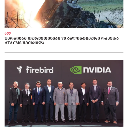
აშშ
ᲣᲙᲠᲐᲘᲜᲐᲛ ᲗᲣᲠᲥᲔᲗᲘᲡᲒᲐᲜ 70 ᲑᲐᲚᲘᲡᲢᲘᲙᲣᲠᲘ ᲠᲐᲙᲔᲢᲐ
ATACMS ᲨᲔᲘᲡᲧᲘᲓᲐ