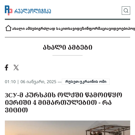
ახალი ამბები
გრძლად საკითხავი
დეზინფორმაცია
ვიდეოები
პოდ
ᲐᲮᲐᲚᲘ ᲐᲛᲑᲔᲑᲘ
01:10 | 06 იანვარი, 2025 —
რუსეთ-უკრაინის ომი
ЗСУ-Მ ᲙᲣᲠᲡᲙᲘᲡ ᲝᲚᲥᲨᲘ ᲬᲐᲛᲝᲘᲬᲧᲝ
ᲘᲔᲠᲘᲨᲘ 4 ᲛᲘᲛᲐᲠᲗᲣᲚᲔᲑᲘᲗ - ᲠᲐ
ᲕᲘᲪᲘᲗ