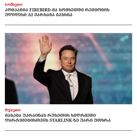
სომხეთი
ᲙᲝᲛᲞᲐᲜᲘᲐ FIREBIRD-ᲛᲐ ᲡᲝᲛᲮᲔᲗᲨᲘ ᲠᲔᲒᲘᲝᲜᲘᲡ
ᲣᲓᲘᲓᲔᲡᲘ AI ᲥᲐᲠᲮᲐᲜᲐ ᲒᲐᲮᲡᲜᲐ
რუსეთი
ᲛᲐᲡᲙᲛᲐ ᲣᲙᲠᲐᲘᲜᲐᲡ ᲠᲣᲡᲔᲗᲘᲡ ᲡᲘᲦᲠᲛᲔᲨᲘ
ᲓᲐᲠᲢᲧᲛᲔᲑᲘᲡᲗᲕᲘᲡ STARLINK-ᲖᲔ ᲣᲐᲠᲘ ᲣᲗᲮᲠᲐ