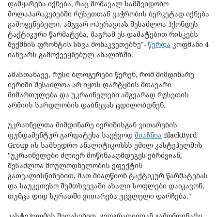
დამყარება იქნება, რაც მომავალ სამშვიდობო
მოლაპარაკებებში რუსეთთან ვაჭრობის ბერკეტად იქნება
გამოყენებული. ამგვარ ოპერაციას შესაძლოა ჰქონდეს
ტაქტიკური წარმატება, მაგრამ ეს დამატებით რისკებს
შექმნის ფრონტის სხვა მონაკვეთებზე"-
წერდა
კოფმანი 4
იანვარს გამოქვეყნებულ ანალიზში.
ამასთანავე, რუსი ბლოგერები წერენ, რომ მიმდინარე
იერიში შესაძლოა არ იყოს დარტყმის მთავარი
მიმართულება და უკრაინელები ამგვარად რუსეთის
არმიის სარდლობის დაბნევას ცდილობდნენ.
უკრაინელთა მიმდინარე იერიშისგან ვითარების
ფუნდამენტურ გარდატეხა საეჭვოდ
მიაჩნია
BlackByrd
Group-ის სამხედრო ანალიტიკოსსს ემილ კასტეჰელმის -
"უკრაინელები ძლიერ მოწინააღმდეგეს ებრძვიან,
შესაძლოა მოულოდნელობის ეფექტის
გათვალისწინებით, მათ მიაღწიონ ტაქტიკურ წარმატებას
და საუკეთესო შემთხვევაში ახალი სოფლები დაიკავონ,
თუმცა დიდ სურათში ვითარება უცვლელი დარჩება."
კასტეჰელმის შეფასებით, გეოგრაფიიდან გამომდინარე