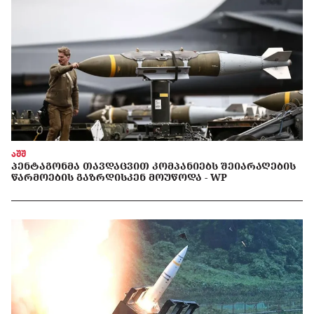
აშშ
ᲞᲔᲜᲢᲐᲒᲝᲜᲛᲐ ᲗᲐᲕᲓᲐᲪᲕᲘᲗ ᲙᲝᲛᲞᲐᲜᲘᲔᲑᲡ ᲨᲔᲘᲐᲠᲐᲦᲔᲑᲘᲡ
ᲬᲐᲠᲛᲝᲔᲑᲘᲡ ᲒᲐᲖᲠᲓᲘᲡᲙᲔᲜ ᲛᲝᲣᲬᲝᲓᲐ - WP