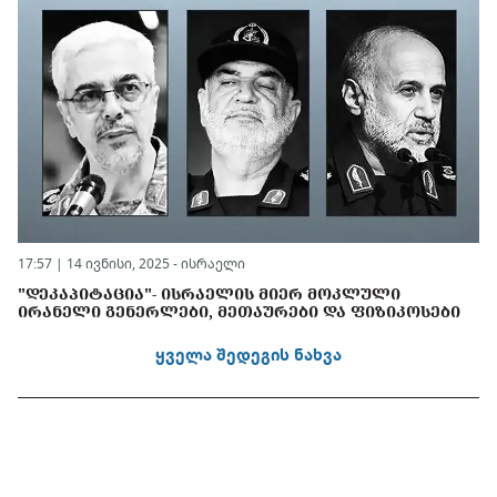
17:57 | 14 ივნისი, 2025 -
ისრაელი
"ᲓᲔᲙᲐᲞᲘᲢᲐᲪᲘᲐ"- ᲘᲡᲠᲐᲔᲚᲘᲡ ᲛᲘᲔᲠ ᲛᲝᲙᲚᲣᲚᲘ
ᲘᲠᲐᲜᲔᲚᲘ ᲒᲔᲜᲔᲠᲚᲔᲑᲘ, ᲛᲔᲗᲐᲣᲠᲔᲑᲘ ᲓᲐ ᲤᲘᲖᲘᲙᲝᲡᲔᲑᲘ
ყველა შედეგის ნახვა