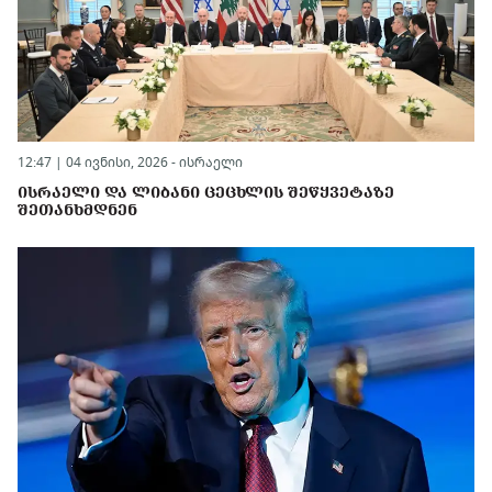
12:47 | 04 ივნისი, 2026 -
ისრაელი
ᲘᲡᲠᲐᲔᲚᲘ ᲓᲐ ᲚᲘᲑᲐᲜᲘ ᲪᲔᲪᲮᲚᲘᲡ ᲨᲔᲬᲧᲕᲔᲢᲐᲖᲔ
ᲨᲔᲗᲐᲜᲮᲛᲓᲜᲔᲜ