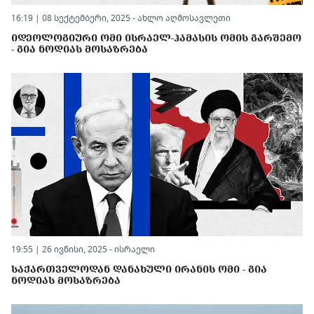
16:19 | 08 სექტემბერი, 2025 -
ახლო აღმოსავლეთი
ᲘᲓᲔᲝᲚᲝᲒᲘᲣᲠᲘ ᲝᲛᲘ ᲘᲡᲠᲐᲔᲚ-ᲰᲐᲛᲐᲡᲘᲡ ᲝᲛᲘᲡ ᲒᲐᲠᲨᲔᲛᲝ
- ᲒᲘᲐ ᲜᲝᲓᲘᲐᲡ ᲛᲝᲡᲐᲖᲠᲔᲑᲐ
19:55 | 26 ივნისი, 2025 -
ისრაელი
ᲡᲐᲥᲐᲠᲗᲕᲔᲚᲝᲓᲐᲜ ᲓᲐᲜᲐᲮᲣᲚᲘ ᲘᲠᲐᲜᲘᲡ ᲝᲛᲘ - ᲒᲘᲐ
ᲜᲝᲓᲘᲐᲡ ᲛᲝᲡᲐᲖᲠᲔᲑᲐ