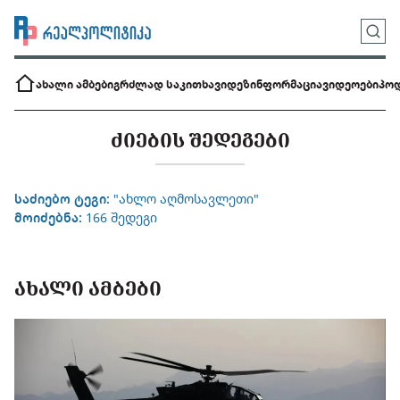
ახალი ამბები
გრძლად საკითხავი
დეზინფორმაცია
ვიდეოები
პოდ
ᲫᲘᲔᲑᲘᲡ ᲨᲔᲓᲔᲒᲔᲑᲘ
საძიებო ტეგი:
"ახლო აღმოსავლეთი"
მოიძებნა:
166 შედეგი
ᲐᲮᲐᲚᲘ ᲐᲛᲑᲔᲑᲘ