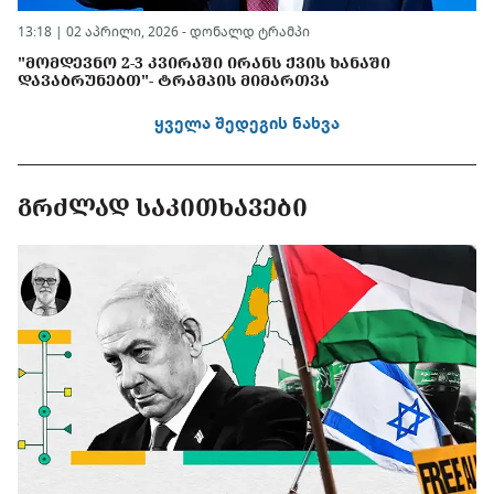
13:18 | 02 აპრილი, 2026 -
დონალდ ტრამპი
"ᲛᲝᲛᲓᲔᲕᲜᲝ 2-3 ᲙᲕᲘᲠᲐᲨᲘ ᲘᲠᲐᲜᲡ ᲥᲕᲘᲡ ᲮᲐᲜᲐᲨᲘ
ᲓᲐᲕᲐᲑᲠᲣᲜᲔᲑᲗ"- ᲢᲠᲐᲛᲞᲘᲡ ᲛᲘᲛᲐᲠᲗᲕᲐ
ყველა შედეგის ნახვა
ᲒᲠᲫᲚᲐᲓ ᲡᲐᲙᲘᲗᲮᲐᲕᲔᲑᲘ