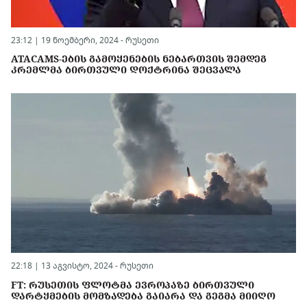
23:12 | 19 ნოემბერი, 2024 -
რუსეთი
ATACAMS-ᲔᲑᲘᲡ ᲒᲐᲛᲝᲧᲔᲜᲔᲑᲘᲡ ᲜᲔᲑᲐᲠᲗᲕᲘᲡ ᲨᲔᲛᲓᲔᲒ
ᲙᲠᲔᲛᲚᲛᲐ ᲑᲘᲠᲗᲕᲣᲚᲘ ᲓᲝᲥᲢᲠᲘᲜᲐ ᲨᲔᲪᲕᲐᲚᲐ
22:18 | 13 აგვისტო, 2024 -
რუსეთი
FT: ᲠᲣᲡᲔᲗᲘᲡ ᲤᲚᲝᲢᲛᲐ ᲔᲕᲠᲝᲞᲐᲖᲔ ᲑᲘᲠᲗᲕᲣᲚᲘ
ᲓᲐᲠᲢᲧᲛᲔᲑᲘᲡ ᲛᲝᲛᲖᲐᲓᲔᲑᲐ ᲒᲐᲘᲐᲠᲐ ᲓᲐ ᲒᲔᲒᲛᲐ ᲛᲘᲘᲦᲝ