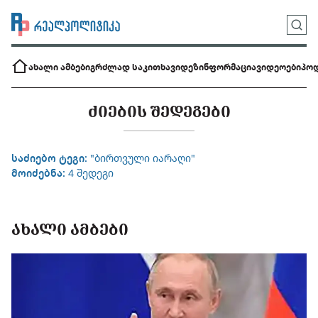
ახალი ამბები
გრძლად საკითხავი
დეზინფორმაცია
ვიდეოები
პოდ
ᲫᲘᲔᲑᲘᲡ ᲨᲔᲓᲔᲒᲔᲑᲘ
საძიებო ტეგი:
"ბირთვული იარაღი"
მოიძებნა:
4 შედეგი
ᲐᲮᲐᲚᲘ ᲐᲛᲑᲔᲑᲘ