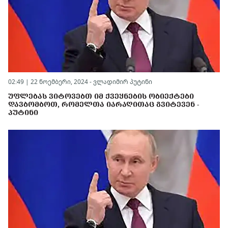
02:49 | 22 ნოემბერი, 2024 -
ვლადიმირ პუტინი
ᲣᲤᲚᲔᲑᲐᲡ ᲕᲘᲢᲝᲕᲔᲑᲗ ᲘᲛ ᲥᲕᲔᲧᲜᲔᲑᲘᲡ ᲝᲑᲘᲔᲥᲢᲔᲑᲘ
ᲓᲐᲕᲑᲝᲛᲑᲝᲗ, ᲠᲝᲛᲔᲚᲗᲐ ᲘᲐᲠᲐᲦᲘᲗᲐᲪ ᲒᲕᲘᲢᲔᲕᲔᲜ -
ᲞᲣᲢᲘᲜᲘ