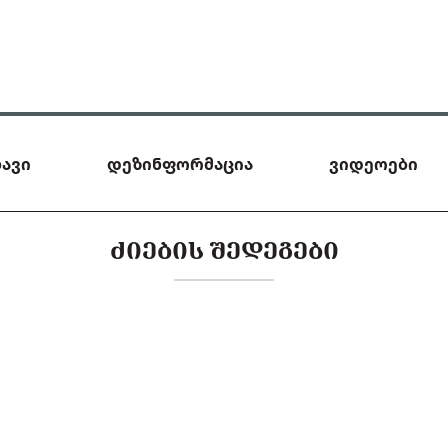
ავი
დეზინფორმაცია
ვიდეოები
ᲫᲘᲔᲑᲘᲡ ᲨᲔᲓᲔᲒᲔᲑᲘ