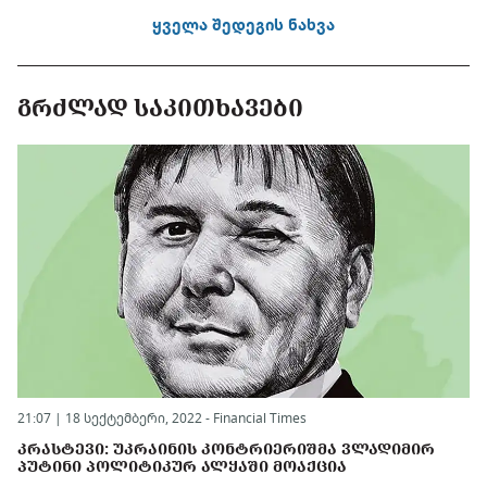
ყველა შედეგის ნახვა
ᲒᲠᲫᲚᲐᲓ ᲡᲐᲙᲘᲗᲮᲐᲕᲔᲑᲘ
21:07 | 18 სექტემბერი, 2022 -
Financial Times
ᲙᲠᲐᲡᲢᲔᲕᲘ: ᲣᲙᲠᲐᲘᲜᲘᲡ ᲙᲝᲜᲢᲠᲘᲔᲠᲘᲨᲛᲐ ᲕᲚᲐᲓᲘᲛᲘᲠ
ᲞᲣᲢᲘᲜᲘ ᲞᲝᲚᲘᲢᲘᲙᲣᲠ ᲐᲚᲧᲐᲨᲘ ᲛᲝᲐᲥᲪᲘᲐ