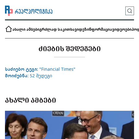
ახალი ამბები
გრძლად საკითხავი
დეზინფორმაცია
ვიდეოები
პოდ
ᲫᲘᲔᲑᲘᲡ ᲨᲔᲓᲔᲒᲔᲑᲘ
საძიებო ტეგი:
"Financial Times"
მოიძებნა:
52 შედეგი
ᲐᲮᲐᲚᲘ ᲐᲛᲑᲔᲑᲘ