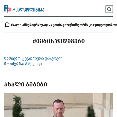
ახალი ამბები
გრძლად საკითხავი
დეზინფორმაცია
ვიდეოები
პოდ
ᲫᲘᲔᲑᲘᲡ ᲨᲔᲓᲔᲒᲔᲑᲘ
საძიებო ტეგი:
"იური უშაკოვი"
მოიძებნა:
8 შედეგი
ᲐᲮᲐᲚᲘ ᲐᲛᲑᲔᲑᲘ