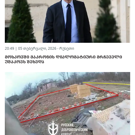
20:49 | 05 თებერვალი, 2026 -
რუსეთი
ᲛᲝᲡᲙᲝᲕᲨᲘ ᲛᲐᲙᲠᲝᲜᲘᲡ ᲓᲘᲞᲚᲝᲛᲐᲢᲘᲣᲠᲘ ᲛᲠᲩᲔᲕᲔᲚᲘ
ᲣᲨᲐᲙᲝᲕᲡ ᲨᲔᲮᲕᲓᲐ