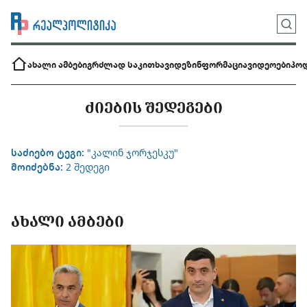
ახალი ამბები
გრძლად საკითხავი
დეზინფორმაცია
ვიდეოები
პოდ
ᲫᲘᲔᲑᲘᲡ ᲨᲔᲓᲔᲒᲔᲑᲘ
საძიებო ტეგი:
"კალინ ჯორჯესკუ"
მოიძებნა:
2 შედეგი
ᲐᲮᲐᲚᲘ ᲐᲛᲑᲔᲑᲘ