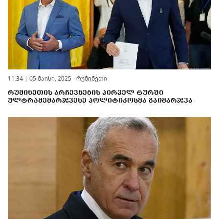
11:34 | 05 მაისი, 2025 -
რუმინეთი
ᲠᲣᲛᲘᲜᲔᲗᲘᲡ ᲐᲠᲩᲔᲕᲜᲔᲑᲘᲡ ᲞᲘᲠᲕᲔᲚ ᲢᲣᲠᲨᲘ
ᲣᲚᲢᲠᲐᲛᲔᲛᲐᲠᲯᲕᲔᲜᲔ ᲞᲝᲚᲘᲢᲘᲙᲝᲡᲛᲐ ᲒᲐᲘᲛᲐᲠᲯᲕᲐ