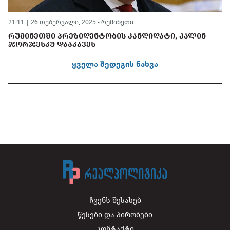
21:11 | 26 თებერვალი, 2025 -
რუმინეთი
ᲠᲣᲛᲘᲜᲔᲗᲨᲘ ᲞᲠᲔᲖᲘᲓᲔᲜᲢᲝᲑᲘᲡ ᲙᲐᲜᲓᲘᲓᲐᲢᲘ, ᲙᲐᲚᲘᲜ
ᲯᲝᲠᲯᲔᲡᲙᲣ ᲓᲐᲐᲙᲐᲕᲔᲡ
ყველა შედეგის ნახვა
ჩვენს შესახებ
წესები და პირობები
კონტაქტი