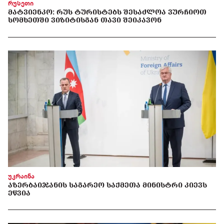
რუსეთი
ᲛᲐᲢᲕᲘᲔᲜᲙᲝ: ᲠᲣᲡ ᲢᲣᲠᲘᲡᲢᲔᲑᲡ ᲨᲔᲡᲐᲫᲚᲝᲐ ᲕᲣᲠᲩᲘᲝᲗ
ᲡᲝᲛᲮᲔᲗᲨᲘ ᲕᲘᲖᲘᲢᲘᲡᲒᲐᲜ ᲗᲐᲕᲘ ᲨᲔᲘᲙᲐᲕᲝᲜ
უკრაინა
ᲐᲖᲔᲠᲑᲐᲘᲯᲐᲜᲘᲡ ᲡᲐᲒᲐᲠᲔᲝ ᲡᲐᲥᲛᲔᲗᲐ ᲛᲘᲜᲘᲡᲢᲠᲘ ᲙᲘᲔᲕᲡ
ᲔᲬᲕᲘᲐ