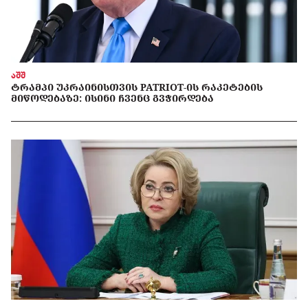
აშშ
ᲢᲠᲐᲛᲞᲘ ᲣᲙᲠᲐᲘᲜᲘᲡᲗᲕᲘᲡ PATRIOT-ᲘᲡ ᲠᲐᲙᲔᲢᲔᲑᲘᲡ
ᲛᲘᲬᲝᲓᲔᲑᲐᲖᲔ: ᲘᲡᲘᲜᲘ ᲩᲕᲔᲜᲪ ᲒᲕᲭᲘᲠᲓᲔᲑᲐ