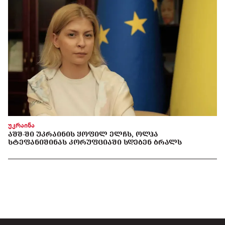
უკრაინა
ᲐᲨᲨ-ᲨᲘ ᲣᲙᲠᲐᲘᲜᲘᲡ ᲧᲝᲤᲘᲚ ᲔᲚᲩᲡ, ᲝᲚᲰᲐ
ᲡᲢᲔᲤᲐᲜᲘᲨᲘᲜᲐᲡ ᲙᲝᲠᲣᲤᲪᲘᲐᲨᲘ ᲡᲓᲔᲑᲔᲜ ᲑᲠᲐᲚᲡ