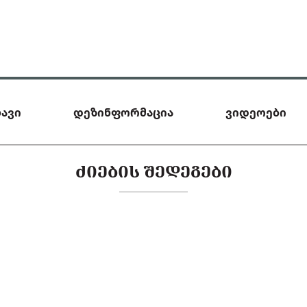
ავი
დეზინფორმაცია
ვიდეოები
ᲫᲘᲔᲑᲘᲡ ᲨᲔᲓᲔᲒᲔᲑᲘ