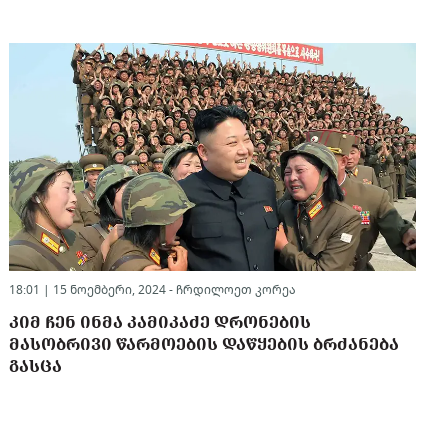
18:01 | 15 ნოემბერი, 2024 -
ჩრდილოეთ კორეა
ᲙᲘᲛ ᲩᲔᲜ ᲘᲜᲛᲐ ᲙᲐᲛᲘᲙᲐᲫᲔ ᲓᲠᲝᲜᲔᲑᲘᲡ
ᲛᲐᲡᲝᲑᲠᲘᲕᲘ ᲬᲐᲠᲛᲝᲔᲑᲘᲡ ᲓᲐᲬᲧᲔᲑᲘᲡ ᲑᲠᲫᲐᲜᲔᲑᲐ
ᲒᲐᲡᲪᲐ