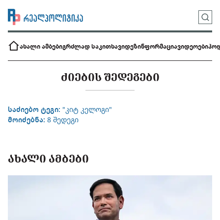
ახალი ამბები
გრძლად საკითხავი
დეზინფორმაცია
ვიდეოები
პოდ
ᲫᲘᲔᲑᲘᲡ ᲨᲔᲓᲔᲒᲔᲑᲘ
საძიებო ტეგი:
"კიტ კელოგი"
მოიძებნა:
8 შედეგი
ᲐᲮᲐᲚᲘ ᲐᲛᲑᲔᲑᲘ