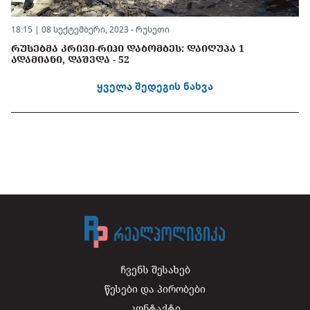
18:15 | 08 სექტემბერი, 2023 -
რუსეთი
ᲠᲣᲡᲔᲑᲛᲐ ᲙᲠᲘᲕᲘ-ᲠᲘᲰᲘ ᲓᲐᲑᲝᲛᲑᲔᲡ: ᲓᲐᲘᲦᲣᲞᲐ 1
ᲐᲓᲐᲛᲘᲐᲜᲘ, ᲓᲐᲨᲕᲓᲐ - 52
ყველა შედეგის ნახვა
ჩვენს შესახებ
წესები და პირობები
კონტაქტი