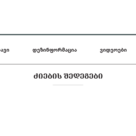
ავი
დეზინფორმაცია
ვიდეოები
ᲫᲘᲔᲑᲘᲡ ᲨᲔᲓᲔᲒᲔᲑᲘ