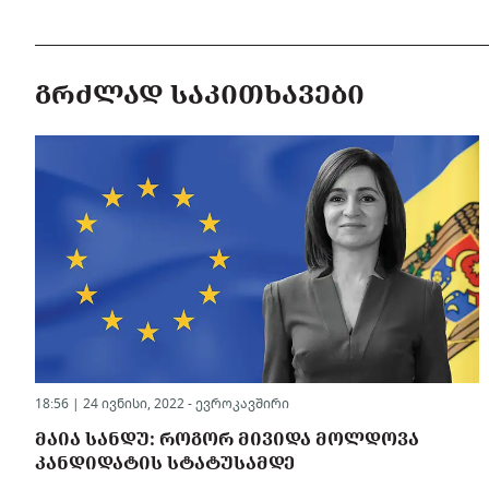
ᲒᲠᲫᲚᲐᲓ ᲡᲐᲙᲘᲗᲮᲐᲕᲔᲑᲘ
18:56 | 24 ივნისი, 2022 -
ევროკავშირი
ᲛᲐᲘᲐ ᲡᲐᲜᲓᲣ: ᲠᲝᲒᲝᲠ ᲛᲘᲕᲘᲓᲐ ᲛᲝᲚᲓᲝᲕᲐ
ᲙᲐᲜᲓᲘᲓᲐᲢᲘᲡ ᲡᲢᲐᲢᲣᲡᲐᲛᲓᲔ