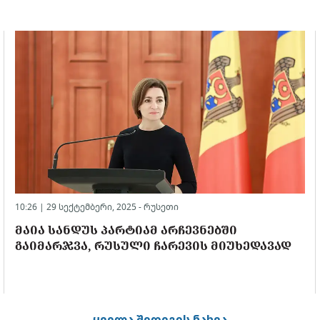
10:26 | 29 სექტემბერი, 2025 -
რუსეთი
ᲛᲐᲘᲐ ᲡᲐᲜᲓᲣᲡ ᲞᲐᲠᲢᲘᲐᲛ ᲐᲠᲩᲔᲕᲜᲔᲑᲨᲘ
ᲒᲐᲘᲛᲐᲠᲯᲕᲐ, ᲠᲣᲡᲣᲚᲘ ᲩᲐᲠᲔᲕᲘᲡ ᲛᲘᲣᲮᲔᲓᲐᲕᲐᲓ
ყველა შედეგის ნახვა