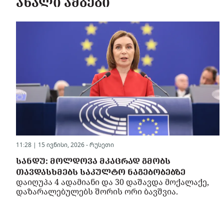
ᲐᲮᲐᲚᲘ ᲐᲛᲑᲔᲑᲘ
11:28 | 15 ივნისი, 2026 -
რუსეთი
ᲡᲐᲜᲓᲣ: ᲛᲝᲚᲓᲝᲕᲐ ᲛᲙᲐᲪᲠᲐᲓ ᲒᲛᲝᲑᲡ
ᲗᲐᲕᲓᲐᲡᲮᲛᲔᲑᲡ ᲡᲐᲙᲣᲚᲢᲝ ᲜᲐᲒᲔᲑᲝᲑᲔᲑᲖᲔ
დაიღუპა 4 ადამიანი და 30 დაშავდა მოქალაქე,
დაზარალებულებს შორის ორი ბავშვია.