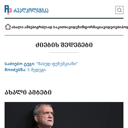
ახალი ამბები
გრძლად საკითხავი
დეზინფორმაცია
ვიდეოები
პოდ
ᲫᲘᲔᲑᲘᲡ ᲨᲔᲓᲔᲒᲔᲑᲘ
საძიებო ტეგი:
"მასუდ ფეზეშკიანი"
მოიძებნა:
5 შედეგი
ᲐᲮᲐᲚᲘ ᲐᲛᲑᲔᲑᲘ