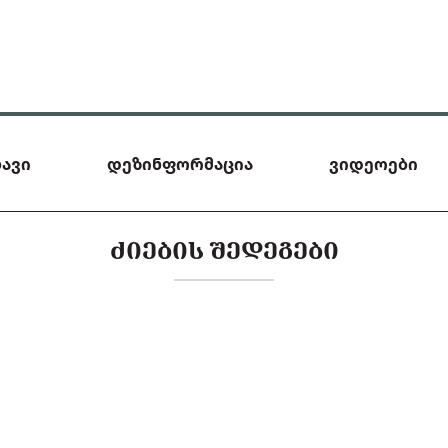
ავი
დეზინფორმაცია
ვიდეოები
ᲫᲘᲔᲑᲘᲡ ᲨᲔᲓᲔᲒᲔᲑᲘ