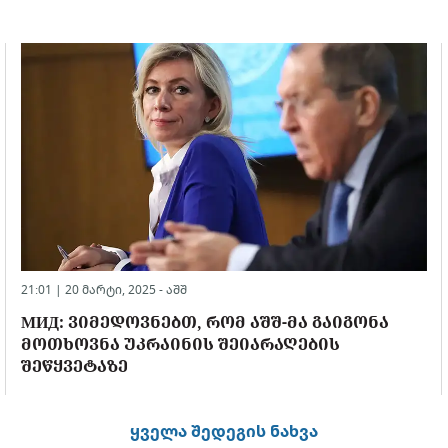
21:01 | 20 მარტი, 2025 -
აშშ
МИД: ᲕᲘᲛᲔᲓᲝᲕᲜᲔᲑᲗ, ᲠᲝᲛ ᲐᲨᲨ-ᲛᲐ ᲒᲐᲘᲒᲝᲜᲐ
ᲛᲝᲗᲮᲝᲕᲜᲐ ᲣᲙᲠᲐᲘᲜᲘᲡ ᲨᲔᲘᲐᲠᲐᲦᲔᲑᲘᲡ
ᲨᲔᲬᲧᲕᲔᲢᲐᲖᲔ
ყველა შედეგის ნახვა