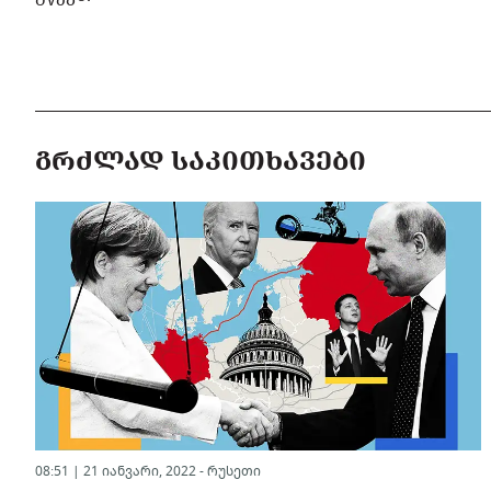
ᲒᲠᲫᲚᲐᲓ ᲡᲐᲙᲘᲗᲮᲐᲕᲔᲑᲘ
08:51 | 21 იანვარი, 2022 -
რუსეთი