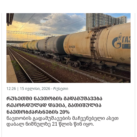
12:26 | 15 ივლისი, 2026 -
რუსეთი
ᲠᲣᲡᲔᲗᲨᲘ ᲜᲐᲕᲗᲝᲑᲘᲡ ᲒᲐᲓᲐᲛᲣᲨᲐᲕᲔᲑᲐ
ᲠᲔᲙᲝᲠᲓᲣᲚᲐᲓ ᲓᲐᲔᲪᲐ, ᲒᲐᲗᲘᲨᲣᲚᲘᲐ
ᲜᲐᲕᲗᲝᲑᲥᲐᲠᲮᲜᲔᲑᲘᲡ 20%
ნავთობის გადამუშავების მაჩვენებელი ასეთ
დაბალ ნიშნულზე 21 წლის წინ იყო.