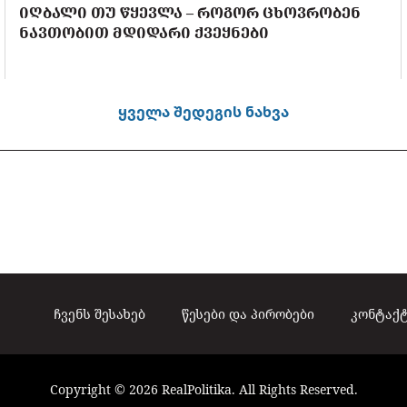
ᲘᲦᲑᲐᲚᲘ ᲗᲣ ᲬᲧᲔᲕᲚᲐ – ᲠᲝᲒᲝᲠ ᲪᲮᲝᲕᲠᲝᲑᲔᲜ
ᲜᲐᲕᲗᲝᲑᲘᲗ ᲛᲓᲘᲓᲐᲠᲘ ᲥᲕᲔᲧᲜᲔᲑᲘ
ყველა შედეგის ნახვა
ჩვენს შესახებ
წესები და პირობები
კონტაქ
Copyright © 2026 RealPolitika. All Rights Reserved.