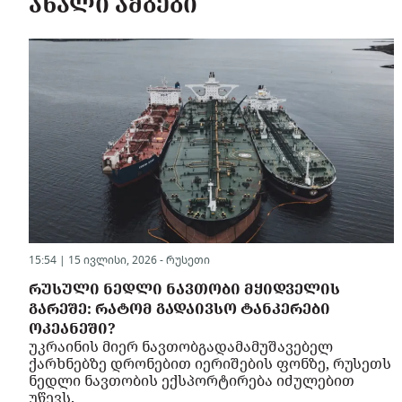
ᲐᲮᲐᲚᲘ ᲐᲛᲑᲔᲑᲘ
15:54 | 15 ივლისი, 2026 -
რუსეთი
ᲠᲣᲡᲣᲚᲘ ᲜᲔᲓᲚᲘ ᲜᲐᲕᲗᲝᲑᲘ ᲛᲧᲘᲓᲕᲔᲚᲘᲡ
ᲒᲐᲠᲔᲨᲔ: ᲠᲐᲢᲝᲛ ᲒᲐᲓᲐᲘᲕᲡᲝ ᲢᲐᲜᲙᲔᲠᲔᲑᲘ
ᲝᲙᲔᲐᲜᲔᲨᲘ?
უკრაინის მიერ ნავთობგადამამუშავებელ
ქარხნებზე დრონებით იერიშების ფონზე, რუსეთს
ნედლი ნავთობის ექსპორტირება იძულებით
უწევს.