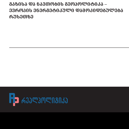
ᲒᲐᲖᲘᲡᲐ ᲓᲐ ᲜᲐᲕᲗᲝᲑᲘᲡ ᲒᲔᲝᲞᲝᲚᲘᲢᲘᲙᲐ –
ᲔᲕᲠᲝᲞᲘᲡ ᲔᲜᲔᲠᲒᲔᲢᲘᲙᲣᲚᲘ ᲓᲐᲛᲝᲙᲘᲓᲔᲑᲣᲚᲔᲑᲐ
ᲠᲣᲡᲔᲗᲖᲔ