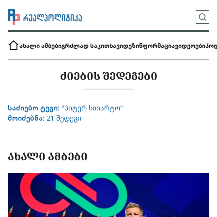
ახალი ამბები
გრძლად საკითხავი
დეზინფორმაცია
ვიდეოები
პოდ
ᲫᲘᲔᲑᲘᲡ ᲨᲔᲓᲔᲒᲔᲑᲘ
საძიებო ტეგი:
"პიტერ სიიარტო"
მოიძებნა:
21 შედეგი
ᲐᲮᲐᲚᲘ ᲐᲛᲑᲔᲑᲘ