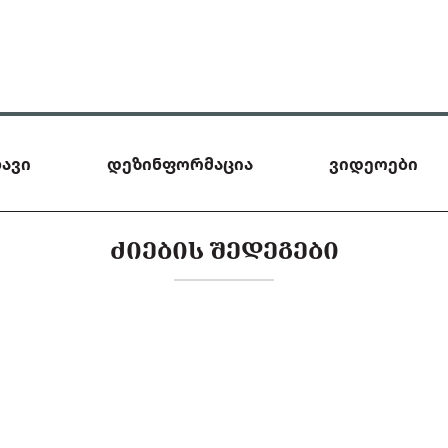
ავი
დეზინფორმაცია
ვიდეოები
ᲫᲘᲔᲑᲘᲡ ᲨᲔᲓᲔᲒᲔᲑᲘ