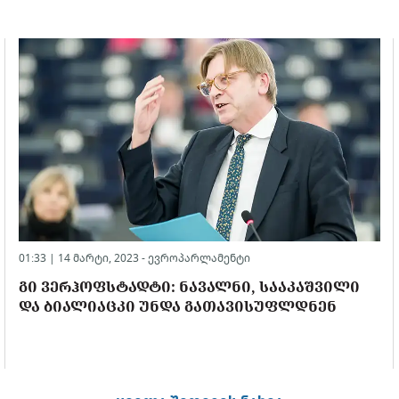
01:33 | 14 მარტი, 2023 -
ევროპარლამენტი
ᲒᲘ ᲕᲔᲠᲰᲝᲤᲡᲢᲐᲓᲢᲘ: ᲜᲐᲕᲐᲚᲜᲘ, ᲡᲐᲐᲙᲐᲨᲕᲘᲚᲘ
ᲓᲐ ᲑᲘᲐᲚᲘᲐᲪᲙᲘ ᲣᲜᲓᲐ ᲒᲐᲗᲐᲕᲘᲡᲣᲤᲚᲓᲜᲔᲜ