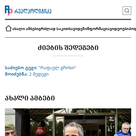
ახალი ამბები
გრძლად საკითხავი
დეზინფორმაცია
ვიდეოები
პოდ
ᲫᲘᲔᲑᲘᲡ ᲨᲔᲓᲔᲒᲔᲑᲘ
საძიებო ტეგი:
"რაფაელ გროსი"
მოიძებნა:
2 შედეგი
ᲐᲮᲐᲚᲘ ᲐᲛᲑᲔᲑᲘ