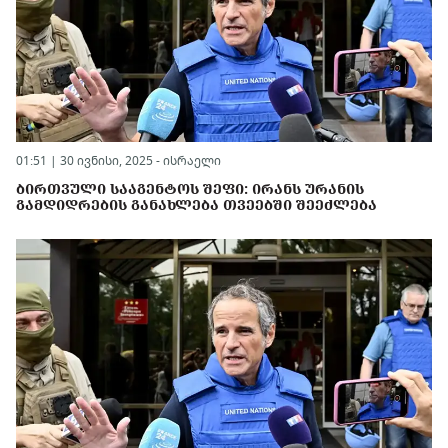
01:51 | 30 ივნისი, 2025 -
ისრაელი
ᲑᲘᲠᲗᲕᲣᲚᲘ ᲡᲐᲐᲒᲔᲜᲢᲝᲡ ᲨᲔᲤᲘ: ᲘᲠᲐᲜᲡ ᲣᲠᲐᲜᲘᲡ
ᲒᲐᲛᲓᲘᲓᲠᲔᲑᲘᲡ ᲒᲐᲜᲐᲮᲚᲔᲑᲐ ᲗᲕᲔᲔᲑᲨᲘ ᲨᲔᲔᲫᲚᲔᲑᲐ