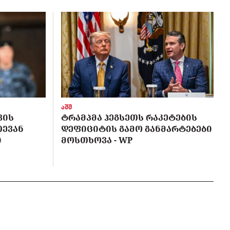
აშშ
ᲕᲘᲡ
ᲢᲠᲐᲛᲞᲛᲐ ᲰᲔᲒᲡᲔᲗᲡ ᲠᲐᲙᲔᲢᲔᲑᲘᲡ
ᲗᲔᲕᲐᲜ
ᲓᲔᲤᲘᲪᲘᲢᲘᲡ ᲒᲐᲛᲝ ᲒᲐᲜᲛᲐᲠᲢᲔᲑᲔᲑᲘ
Ი
ᲛᲝᲡᲗᲮᲝᲕᲐ - WP