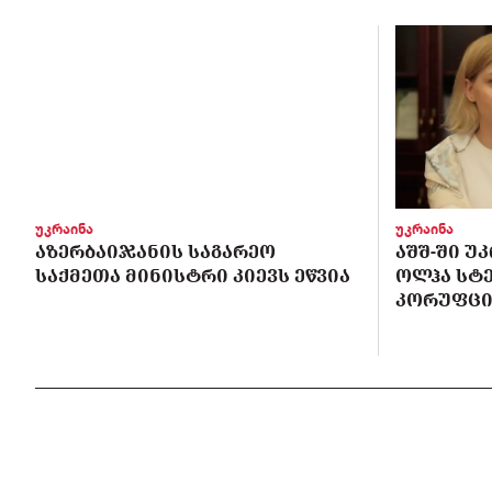
უკრაინა
უკრაინა
ᲐᲖᲔᲠᲑᲐᲘᲯᲐᲜᲘᲡ ᲡᲐᲒᲐᲠᲔᲝ
ᲐᲨᲨ-ᲨᲘ Უ
ᲡᲐᲥᲛᲔᲗᲐ ᲛᲘᲜᲘᲡᲢᲠᲘ ᲙᲘᲔᲕᲡ ᲔᲬᲕᲘᲐ
ᲝᲚᲰᲐ ᲡᲢ
ᲙᲝᲠᲣᲤᲪᲘ