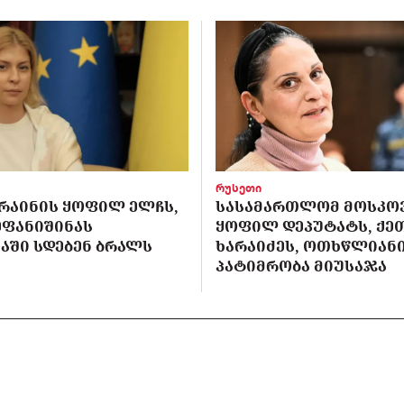
რუსეთი
ᲙᲠᲐᲘᲜᲘᲡ ᲧᲝᲤᲘᲚ ᲔᲚᲩᲡ,
ᲡᲐᲡᲐᲛᲐᲠᲗᲚᲝᲛ ᲛᲝᲡᲙᲝ
ᲔᲤᲐᲜᲘᲨᲘᲜᲐᲡ
ᲧᲝᲤᲘᲚ ᲓᲔᲞᲣᲢᲐᲢᲡ, ᲥᲔ
ᲐᲨᲘ ᲡᲓᲔᲑᲔᲜ ᲑᲠᲐᲚᲡ
ᲮᲐᲠᲐᲘᲫᲔᲡ, ᲝᲗᲮᲬᲚᲘᲐᲜ
ᲞᲐᲢᲘᲛᲠᲝᲑᲐ ᲛᲘᲣᲡᲐᲯᲐ