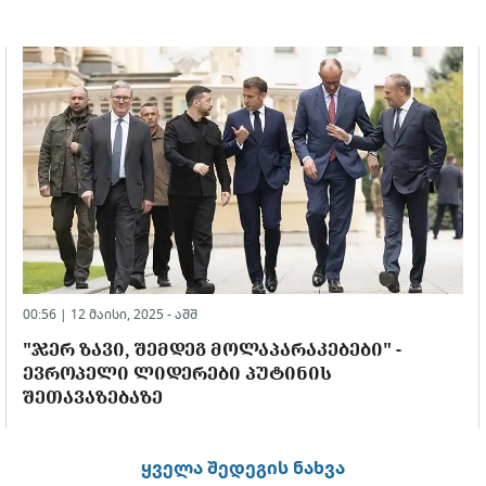
00:56 | 12 მაისი, 2025 -
აშშ
"ᲯᲔᲠ ᲖᲐᲕᲘ, ᲨᲔᲛᲓᲔᲒ ᲛᲝᲚᲐᲞᲐᲠᲐᲙᲔᲑᲔᲑᲘ" -
ᲔᲕᲠᲝᲞᲔᲚᲘ ᲚᲘᲓᲔᲠᲔᲑᲘ ᲞᲣᲢᲘᲜᲘᲡ
ᲨᲔᲗᲐᲕᲐᲖᲔᲑᲐᲖᲔ
ყველა შედეგის ნახვა