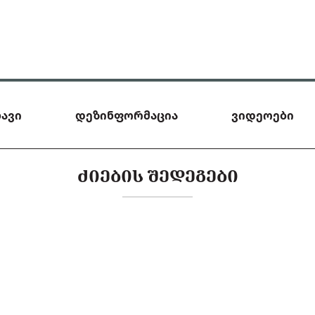
ავი
დეზინფორმაცია
ვიდეოები
ᲫᲘᲔᲑᲘᲡ ᲨᲔᲓᲔᲒᲔᲑᲘ