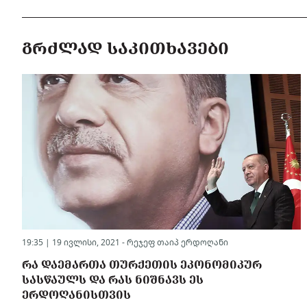
ᲒᲠᲫᲚᲐᲓ ᲡᲐᲙᲘᲗᲮᲐᲕᲔᲑᲘ
19:35 | 19 ივლისი, 2021 -
რეჯეფ თაიპ ერდოღანი
ᲠᲐ ᲓᲐᲔᲛᲐᲠᲗᲐ ᲗᲣᲠᲥᲔᲗᲘᲡ ᲔᲙᲝᲜᲝᲛᲘᲙᲣᲠ
ᲡᲐᲡᲬᲐᲣᲚᲡ ᲓᲐ ᲠᲐᲡ ᲜᲘᲨᲜᲐᲕᲡ ᲔᲡ
ᲔᲠᲓᲝᲦᲐᲜᲘᲡᲗᲕᲘᲡ