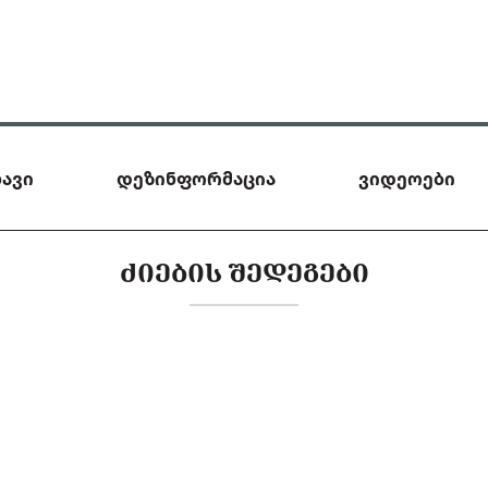
ავი
დეზინფორმაცია
ვიდეოები
ᲫᲘᲔᲑᲘᲡ ᲨᲔᲓᲔᲒᲔᲑᲘ