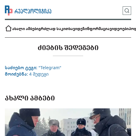
ახალი ამბები
გრძლად საკითხავი
დეზინფორმაცია
ვიდეოები
პოდ
ᲫᲘᲔᲑᲘᲡ ᲨᲔᲓᲔᲒᲔᲑᲘ
საძიებო ტეგი:
"Telegram"
მოიძებნა:
4 შედეგი
ᲐᲮᲐᲚᲘ ᲐᲛᲑᲔᲑᲘ