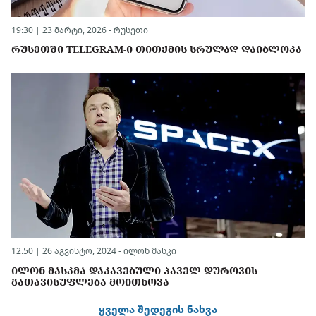
19:30 | 23 მარტი, 2026 -
რუსეთი
ᲠᲣᲡᲔᲗᲨᲘ TELEGRAM-Ი ᲗᲘᲗᲥᲛᲘᲡ ᲡᲠᲣᲚᲐᲓ ᲓᲐᲘᲑᲚᲝᲙᲐ
12:50 | 26 აგვისტო, 2024 -
ილონ მასკი
ᲘᲚᲝᲜ ᲛᲐᲡᲙᲛᲐ ᲓᲐᲙᲐᲕᲔᲑᲣᲚᲘ ᲞᲐᲕᲔᲚ ᲓᲣᲠᲝᲕᲘᲡ
ᲒᲐᲗᲐᲕᲘᲡᲣᲤᲚᲔᲑᲐ ᲛᲝᲘᲗᲮᲝᲕᲐ
ყველა შედეგის ნახვა