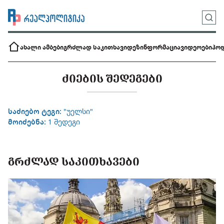
ახალი ამბები
გრძლად საკითხავი
დეზინფორმაცია
ვიდეოები
პოდ
ᲫᲘᲔᲑᲘᲡ ᲨᲔᲓᲔᲒᲔᲑᲘ
საძიებო ტეგი:
"უელსი"
მოიძებნა:
1 შედეგი
ᲒᲠᲫᲚᲐᲓ ᲡᲐᲙᲘᲗᲮᲐᲕᲔᲑᲘ