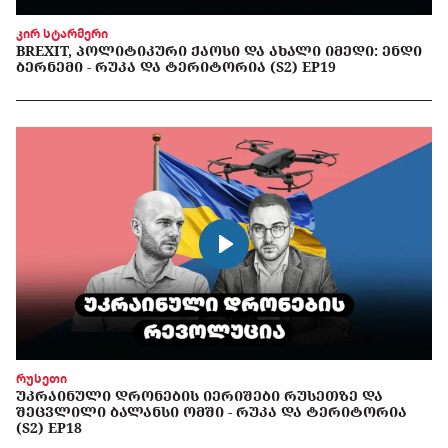
კირ სტარმერი
BREXIT, ᲞᲝᲚᲘᲢᲘᲙᲣᲠᲘ ᲥᲐᲝᲡᲘ ᲓᲐ ᲐᲮᲐᲚᲘ ᲘᲛᲔᲓᲘ: ᲔᲜᲓᲘ
ᲑᲔᲠᲜᲔᲛᲘ - ᲠᲣᲙᲐ ᲓᲐ ᲢᲔᲠᲘᲢᲝᲠᲘᲐ (S2) EP19
რუსეთი
ᲣᲙᲠᲐᲘᲜᲣᲚᲘ ᲓᲠᲝᲜᲔᲑᲘᲡ ᲘᲔᲠᲘᲨᲔᲑᲘ ᲠᲣᲡᲔᲗᲖᲔ ᲓᲐ
ᲨᲔᲪᲕᲚᲘᲚᲘ ᲑᲐᲚᲐᲜᲡᲘ ᲝᲛᲨᲘ - ᲠᲣᲙᲐ ᲓᲐ ᲢᲔᲠᲘᲢᲝᲠᲘᲐ
(S2) EP18