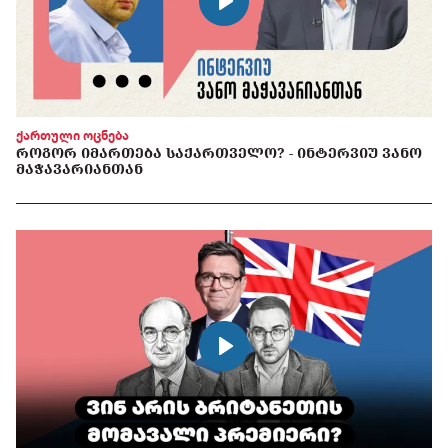
ქართული ოცნება
ᲠᲝᲒᲝᲠ ᲘᲛᲐᲠᲗᲔᲑᲐ ᲡᲐᲥᲐᲠᲗᲕᲔᲚᲝ? - ᲘᲜᲢᲔᲠᲕᲘᲣ ᲕᲐᲜᲝ
ᲛᲐᲭᲐᲕᲐᲠᲘᲐᲜᲗᲐᲜ