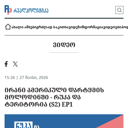
ახალი ამბები
გრძლად საკითხავი
დეზინფორმაცია
ვიდეოები
პოდ
ᲕᲘᲓᲔᲝ
15:26 | 27 მაისი, 2026
ᲘᲠᲐᲜᲘ ᲐᲛᲔᲠᲘᲙᲣᲚᲘ ᲓᲐᲠᲢᲧᲛᲘᲡ
ᲛᲝᲚᲝᲓᲘᲜᲨᲘ - ᲠᲣᲙᲐ ᲓᲐ
ᲢᲔᲠᲘᲢᲝᲠᲘᲐ (S2) EP1