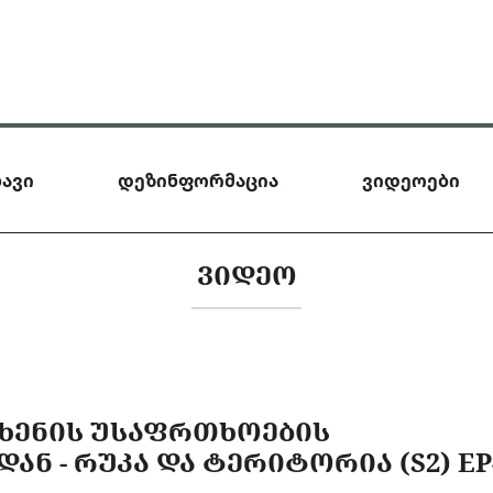
ავი
დეზინფორმაცია
ვიდეოები
ᲕᲘᲓᲔᲝ
ᲜᲮᲔᲜᲘᲡ ᲣᲡᲐᲤᲠᲗᲮᲝᲔᲑᲘᲡ
ᲐᲜ - ᲠᲣᲙᲐ ᲓᲐ ᲢᲔᲠᲘᲢᲝᲠᲘᲐ (S2) EP