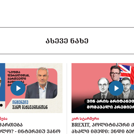
ᲐᲡᲔᲕᲔ ᲜᲐᲮᲔ
ნება
კირ სტარმერი
ᲛᲐᲠᲗᲔᲑᲐ
BREXIT, ᲞᲝᲚᲘᲢᲘᲙᲣᲠᲘ 
ᲚᲝ? - ᲘᲜᲢᲔᲠᲕᲘᲣ ᲕᲐᲜᲝ
ᲐᲮᲐᲚᲘ ᲘᲛᲔᲓᲘ: ᲔᲜᲓᲘ ᲑᲔᲠ