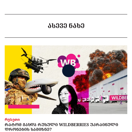
ᲐᲡᲔᲕᲔ ᲜᲐᲮᲔ
რუსეთი
ᲠᲐᲢᲝᲛ ᲒᲐᲮᲓᲐ ᲠᲣᲡᲣᲚᲘ WILDBERRIES ᲣᲙᲠᲐᲘᲜᲣᲚᲘ
ᲓᲠᲝᲜᲔᲑᲘᲡ ᲡᲐᲛᲘᲖᲜᲔ?