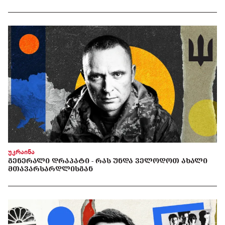
უკრაინა
ᲒᲔᲜᲔᲠᲐᲚᲘ ᲓᲠᲐᲞᲐᲢᲘ - ᲠᲐᲡ ᲣᲜᲓᲐ ᲕᲔᲚᲝᲓᲝᲗ ᲐᲮᲐᲚᲘ
ᲛᲗᲐᲕᲐᲠᲡᲐᲠᲓᲚᲘᲡᲒᲐᲜ