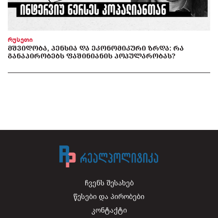
რუსეთი
ᲛᲨᲕᲘᲓᲝᲑᲐ, ᲞᲔᲜᲡᲘᲐ ᲓᲐ ᲔᲙᲝᲜᲝᲛᲘᲙᲣᲠᲘ ᲖᲠᲓᲐ: ᲠᲐ
ᲒᲐᲜᲐᲞᲘᲠᲝᲑᲔᲑᲡ ᲤᲐᲨᲘᲜᲘᲐᲜᲘᲡ ᲞᲝᲞᲣᲚᲐᲠᲝᲑᲐᲡ?
ჩვენს შესახებ
წესები და პირობები
კონტაქტი