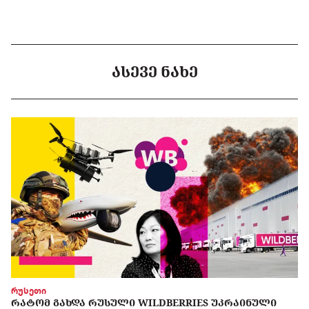
ᲐᲡᲔᲕᲔ ᲜᲐᲮᲔ
რუსეთი
ᲠᲐᲢᲝᲛ ᲒᲐᲮᲓᲐ ᲠᲣᲡᲣᲚᲘ WILDBERRIES ᲣᲙᲠᲐᲘᲜᲣᲚᲘ