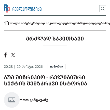
ახალი ამბები
გრძლად საკითხავი
დეზინფორმაცია
ვიდეოები
პოდ
ᲒᲠᲫᲚᲐᲓ ᲡᲐᲙᲘᲗᲮᲐᲕᲘ
20:28 | 20 მარტი, 2026 —
იაპონია
ᲐᲣᲛ ᲨᲘᲜᲠᲘᲙᲘᲝ - ᲠᲔᲚᲘᲒᲘᲣᲠᲘ
ᲡᲔᲥᲢᲘᲡ ᲨᲔᲛᲖᲐᲠᲐᲕᲘ ᲘᲡᲢᲝᲠᲘᲐ
ოთო ჯანგავაძე