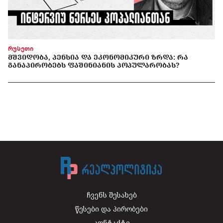
რუსეთი
ᲛᲨᲕᲘᲓᲝᲑᲐ, ᲞᲔᲜᲡᲘᲐ ᲓᲐ ᲔᲙᲝᲜᲝᲛᲘᲙᲣᲠᲘ ᲖᲠᲓᲐ: ᲠᲐ
ᲒᲐᲜᲐᲞᲘᲠᲝᲑᲔᲑᲡ ᲤᲐᲨᲘᲜᲘᲐᲜᲘᲡ ᲞᲝᲞᲣᲚᲐᲠᲝᲑᲐᲡ?
ჩვენს შესახებ
წესები და პირობები
კონტაქტი