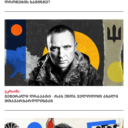
ᲓᲠᲝᲜᲔᲑᲘᲡ ᲡᲐᲛᲘᲖᲜᲔ?
უკრაინა
ᲒᲔᲜᲔᲠᲐᲚᲘ ᲓᲠᲐᲞᲐᲢᲘ - ᲠᲐᲡ ᲣᲜᲓᲐ ᲕᲔᲚᲝᲓᲝᲗ ᲐᲮᲐᲚᲘ
ᲛᲗᲐᲕᲐᲠᲡᲐᲠᲓᲚᲘᲡᲒᲐᲜ