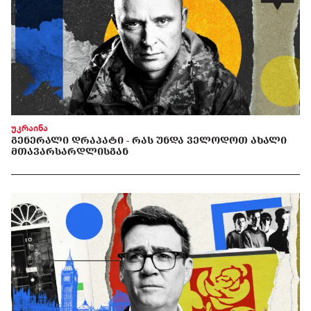
უკრაინა
ᲒᲔᲜᲔᲠᲐᲚᲘ ᲓᲠᲐᲞᲐᲢᲘ - ᲠᲐᲡ ᲣᲜᲓᲐ ᲕᲔᲚᲝᲓᲝᲗ ᲐᲮᲐᲚᲘ
ᲛᲗᲐᲕᲐᲠᲡᲐᲠᲓᲚᲘᲡᲒᲐᲜ