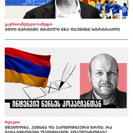
გაერთიანებული სამეფო
ᲔᲜᲓᲘ ᲑᲔᲠᲜᲔᲛᲘ: ᲒᲠᲫᲔᲚᲘ ᲒᲖᲐ ᲓᲐᲣᲜᲘᲜᲒ ᲡᲢᲠᲘᲢᲐᲛᲓᲔ
რუსეთი
ᲛᲨᲕᲘᲓᲝᲑᲐ, ᲞᲔᲜᲡᲘᲐ ᲓᲐ ᲔᲙᲝᲜᲝᲛᲘᲙᲣᲠᲘ ᲖᲠᲓᲐ: ᲠᲐ
ᲒᲐᲜᲐᲞᲘᲠᲝᲑᲔᲑᲡ ᲤᲐᲨᲘᲜᲘᲐᲜᲘᲡ ᲞᲝᲞᲣᲚᲐᲠᲝᲑᲐᲡ?