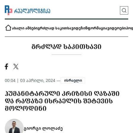
ახალი ამბები
გრძლად საკითხავი
დეზინფორმაცია
ვიდეოები
პოდ
ᲒᲠᲫᲚᲐᲓ ᲡᲐᲙᲘᲗᲮᲐᲕᲘ
00:04 | 03 აპრილი, 2024 —
ისრაელი
ᲰᲣᲛᲐᲜᲘᲢᲐᲠᲣᲚᲘ ᲙᲠᲘᲖᲘᲡᲘ ᲦᲐᲖᲐᲨᲘ
ᲓᲐ ᲠᲐᲤᲐᲖᲔ ᲘᲡᲠᲐᲔᲚᲘᲡ ᲨᲔᲢᲔᲕᲘᲡ
ᲛᲝᲚᲝᲓᲘᲜᲘ
გიორგი ლოლაძე