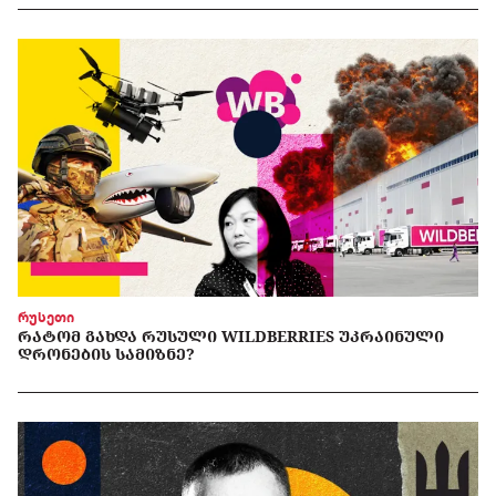
რუსეთი
ᲠᲐᲢᲝᲛ ᲒᲐᲮᲓᲐ ᲠᲣᲡᲣᲚᲘ WILDBERRIES ᲣᲙᲠᲐᲘᲜᲣᲚᲘ
ᲓᲠᲝᲜᲔᲑᲘᲡ ᲡᲐᲛᲘᲖᲜᲔ?