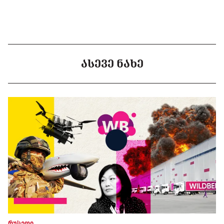
ᲐᲡᲔᲕᲔ ᲜᲐᲮᲔ
რუსეთი