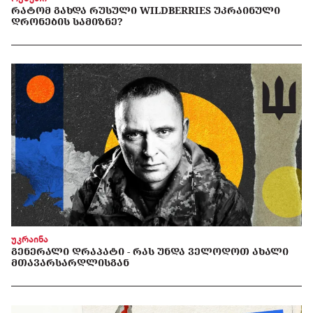
ᲠᲐᲢᲝᲛ ᲒᲐᲮᲓᲐ ᲠᲣᲡᲣᲚᲘ WILDBERRIES ᲣᲙᲠᲐᲘᲜᲣᲚᲘ
ᲓᲠᲝᲜᲔᲑᲘᲡ ᲡᲐᲛᲘᲖᲜᲔ?
უკრაინა
ᲒᲔᲜᲔᲠᲐᲚᲘ ᲓᲠᲐᲞᲐᲢᲘ - ᲠᲐᲡ ᲣᲜᲓᲐ ᲕᲔᲚᲝᲓᲝᲗ ᲐᲮᲐᲚᲘ
ᲛᲗᲐᲕᲐᲠᲡᲐᲠᲓᲚᲘᲡᲒᲐᲜ