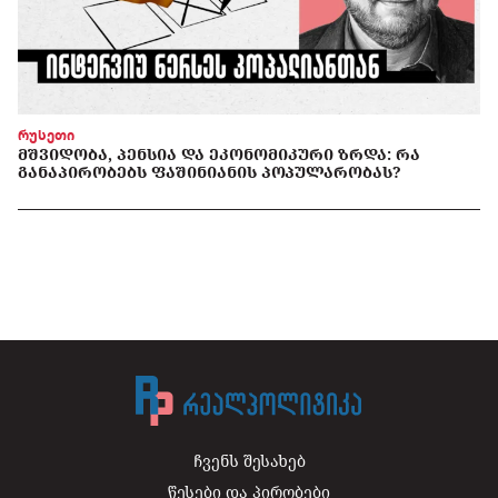
რუსეთი
ᲛᲨᲕᲘᲓᲝᲑᲐ, ᲞᲔᲜᲡᲘᲐ ᲓᲐ ᲔᲙᲝᲜᲝᲛᲘᲙᲣᲠᲘ ᲖᲠᲓᲐ: ᲠᲐ
ᲒᲐᲜᲐᲞᲘᲠᲝᲑᲔᲑᲡ ᲤᲐᲨᲘᲜᲘᲐᲜᲘᲡ ᲞᲝᲞᲣᲚᲐᲠᲝᲑᲐᲡ?
ჩვენს შესახებ
წესები და პირობები