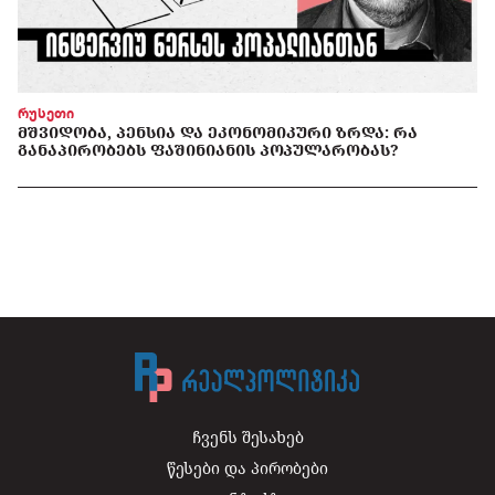
რუსეთი
ᲛᲨᲕᲘᲓᲝᲑᲐ, ᲞᲔᲜᲡᲘᲐ ᲓᲐ ᲔᲙᲝᲜᲝᲛᲘᲙᲣᲠᲘ ᲖᲠᲓᲐ: ᲠᲐ
ᲒᲐᲜᲐᲞᲘᲠᲝᲑᲔᲑᲡ ᲤᲐᲨᲘᲜᲘᲐᲜᲘᲡ ᲞᲝᲞᲣᲚᲐᲠᲝᲑᲐᲡ?
ჩვენს შესახებ
წესები და პირობები