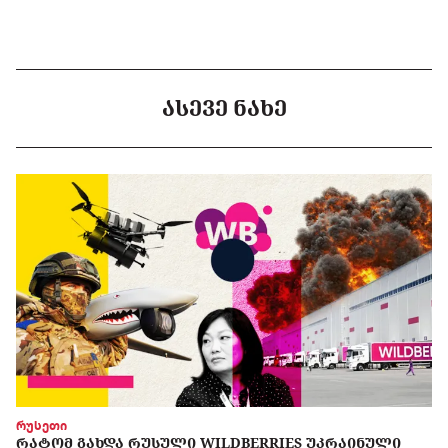
ᲐᲡᲔᲕᲔ ᲜᲐᲮᲔ
რუსეთი
ᲠᲐᲢᲝᲛ ᲒᲐᲮᲓᲐ ᲠᲣᲡᲣᲚᲘ WILDBERRIES ᲣᲙᲠᲐᲘᲜᲣᲚᲘ