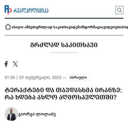
ახალი ამბები
გრძლად საკითხავი
დეზინფორმაცია
ვიდეოები
პოდ
ᲒᲠᲫᲚᲐᲓ ᲡᲐᲙᲘᲗᲮᲐᲕᲘ
01:36 | 07 თებერვალი, 2023 —
ისრაელი
ᲢᲔᲠᲐᲥᲢᲔᲑᲘ ᲓᲐ ᲗᲐᲕᲓᲐᲡᲮᲛᲐ ᲘᲠᲐᲜᲖᲔ:
ᲠᲐ ᲮᲓᲔᲑᲐ ᲐᲮᲚᲝ ᲐᲦᲛᲝᲡᲐᲕᲚᲔᲗᲨᲘ?
გიორგი ლოლაძე