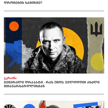
ᲓᲠᲝᲜᲔᲑᲘᲡ ᲡᲐᲛᲘᲖᲜᲔ?
უკრაინა
ᲒᲔᲜᲔᲠᲐᲚᲘ ᲓᲠᲐᲞᲐᲢᲘ - ᲠᲐᲡ ᲣᲜᲓᲐ ᲕᲔᲚᲝᲓᲝᲗ ᲐᲮᲐᲚᲘ
ᲛᲗᲐᲕᲐᲠᲡᲐᲠᲓᲚᲘᲡᲒᲐᲜ