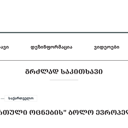
ავი
დეზინფორმაცია
ვიდეოები
ᲒᲠᲫᲚᲐᲓ ᲡᲐᲙᲘᲗᲮᲐᲕᲘ
4 —
საქართველო
ᲥᲐᲠᲗᲣᲚᲘ ᲝᲪᲜᲔᲑᲘᲡ" ᲑᲝᲚᲝ ᲔᲕᲠᲝᲞ