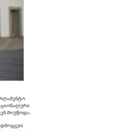
არლამენტო
ნაციონალური
ენ მოუწოდა.
გადმოგცეთ