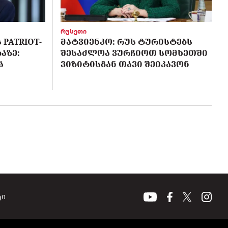
რუსეთი
PATRIOT-
ᲛᲐᲢᲕᲘᲔᲜᲙᲝ: ᲠᲣᲡ ᲢᲣᲠᲘᲡᲢᲔᲑᲡ
ᲐᲖᲔ:
ᲨᲔᲡᲐᲫᲚᲝᲐ ᲕᲣᲠᲩᲘᲝᲗ ᲡᲝᲛᲮᲔᲗᲨᲘ
Ა
ᲕᲘᲖᲘᲢᲘᲡᲒᲐᲜ ᲗᲐᲕᲘ ᲨᲔᲘᲙᲐᲕᲝᲜ
ტი