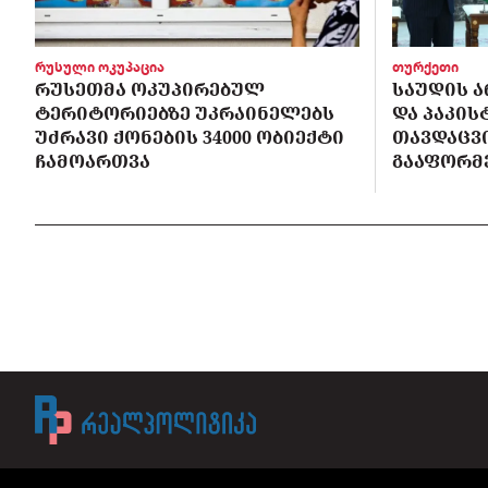
რუსული ოკუპაცია
თურქეთი
ᲠᲣᲡᲔᲗᲛᲐ ᲝᲙᲣᲞᲘᲠᲔᲑᲣᲚ
ᲡᲐᲣᲓᲘᲡ Ა
ᲢᲔᲠᲘᲢᲝᲠᲘᲔᲑᲖᲔ ᲣᲙᲠᲐᲘᲜᲔᲚᲔᲑᲡ
ᲓᲐ ᲞᲐᲙᲘ
ᲣᲫᲠᲐᲕᲘ ᲥᲝᲜᲔᲑᲘᲡ 34000 ᲝᲑᲘᲔᲥᲢᲘ
ᲗᲐᲕᲓᲐᲪᲕ
ᲩᲐᲛᲝᲐᲠᲗᲕᲐ
ᲒᲐᲐᲤᲝᲠᲛ