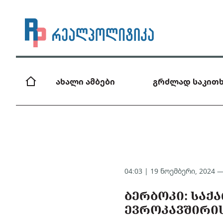
ახალი ამბები
გრძლად საკითხ
04:03 | 19 ნოემბერი, 2024 
ᲑᲔᲠᲑᲝᲙᲘ: ᲡᲐᲥ
ᲔᲕᲠᲝᲙᲐᲕᲨᲘᲠᲘᲡ