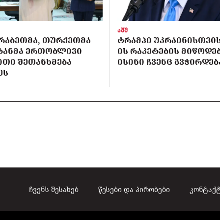
აშშ
ᲠᲐᲑᲔᲗᲛᲐ, ᲗᲣᲠᲥᲔᲗᲛᲐ
ᲢᲠᲐᲛᲞᲘ ᲣᲙᲠᲐᲘᲜᲘᲡᲗᲕᲘᲡ 
ᲡᲢᲐᲜᲛᲐ ᲔᲠᲗᲝᲑᲚᲘᲕᲘ
ᲘᲡ ᲠᲐᲙᲔᲢᲔᲑᲘᲡ ᲛᲘᲬᲝᲓᲔᲑ
ᲘᲗᲘ ᲨᲔᲗᲐᲜᲮᲛᲔᲑᲐ
ᲘᲡᲘᲜᲘ ᲩᲕᲔᲜᲪ ᲒᲕᲭᲘᲠᲓᲔᲑ
ᲔᲡ
ჩვენს შესახებ
წესები და პირობები
კონტაქ