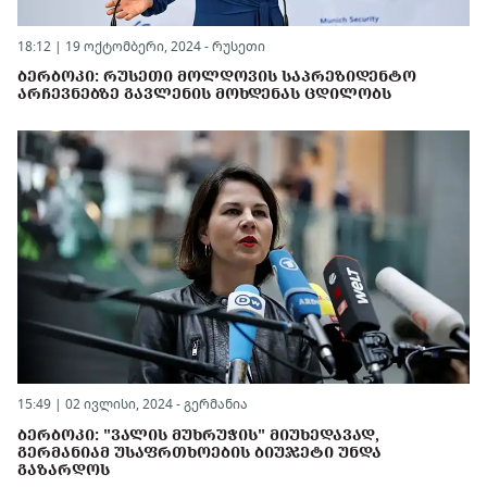
18:12 | 19 ოქტომბერი, 2024 -
რუსეთი
ᲑᲔᲠᲑᲝᲙᲘ: ᲠᲣᲡᲔᲗᲘ ᲛᲝᲚᲓᲝᲕᲘᲡ ᲡᲐᲞᲠᲔᲖᲘᲓᲔᲜᲢᲝ
ᲐᲠᲩᲔᲕᲜᲔᲑᲖᲔ ᲒᲐᲕᲚᲔᲜᲘᲡ ᲛᲝᲮᲓᲔᲜᲐᲡ ᲪᲓᲘᲚᲝᲑᲡ
15:49 | 02 ივლისი, 2024 -
გერმანია
ᲑᲔᲠᲑᲝᲙᲘ: "ᲕᲐᲚᲘᲡ ᲛᲣᲮᲠᲣᲭᲘᲡ" ᲛᲘᲣᲮᲔᲓᲐᲕᲐᲓ,
ᲒᲔᲠᲛᲐᲜᲘᲐᲛ ᲣᲡᲐᲤᲠᲗᲮᲝᲔᲑᲘᲡ ᲑᲘᲣᲯᲔᲢᲘ ᲣᲜᲓᲐ
ᲒᲐᲖᲐᲠᲓᲝᲡ