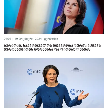
04:03 | 19 ნოემბერი, 2024 -
გერმანია
ᲑᲔᲠᲑᲝᲙᲘ: ᲡᲐᲥᲐᲠᲗᲕᲔᲚᲝᲡ ᲛᲗᲐᲕᲠᲝᲑᲐ ᲖᲣᲠᲒᲡ ᲐᲥᲪᲔᲕᲡ
ᲔᲕᲠᲝᲙᲐᲕᲨᲘᲠᲘᲡ ᲜᲝᲠᲛᲔᲑᲡᲐ ᲓᲐ ᲦᲘᲠᲔᲑᲣᲚᲔᲑᲔᲑᲡ