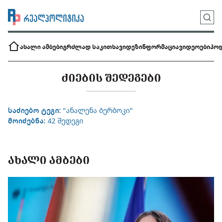
ახალი ამბები
გრძლად საკითხავი
დეზინფორმაცია
ვიდეოები
პოდ
ᲫᲘᲔᲑᲘᲡ ᲨᲔᲓᲔᲒᲔᲑᲘ
საძიებო ტეგი:
"ანალენა ბერბოკი"
მოიძებნა:
42 შედეგი
ᲐᲮᲐᲚᲘ ᲐᲛᲑᲔᲑᲘ