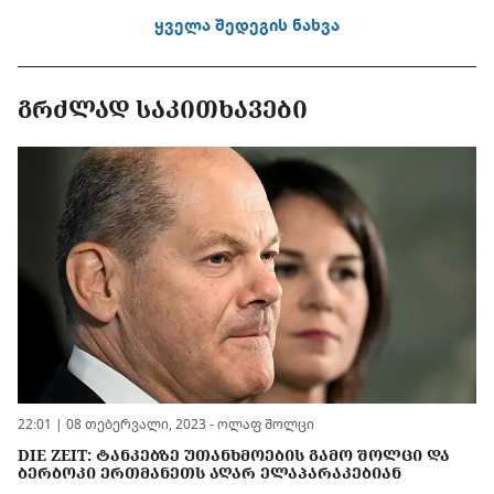
ყველა შედეგის ნახვა
ᲒᲠᲫᲚᲐᲓ ᲡᲐᲙᲘᲗᲮᲐᲕᲔᲑᲘ
22:01 | 08 თებერვალი, 2023 -
ოლაფ შოლცი
DIE ZEIT: ᲢᲐᲜᲙᲔᲑᲖᲔ ᲣᲗᲐᲜᲮᲛᲝᲔᲑᲘᲡ ᲒᲐᲛᲝ ᲨᲝᲚᲪᲘ ᲓᲐ
ᲑᲔᲠᲑᲝᲙᲘ ᲔᲠᲗᲛᲐᲜᲔᲗᲡ ᲐᲦᲐᲠ ᲔᲚᲐᲞᲐᲠᲐᲙᲔᲑᲘᲐᲜ