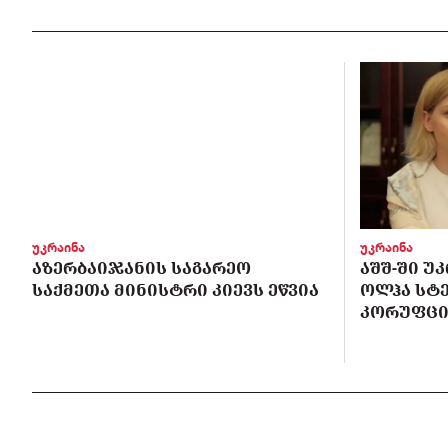
უკრაინა
უკრაინა
ᲐᲖᲔᲠᲑᲐᲘᲯᲐᲜᲘᲡ ᲡᲐᲒᲐᲠᲔᲝ
ᲐᲨᲨ-ᲨᲘ Უ
ᲡᲐᲥᲛᲔᲗᲐ ᲛᲘᲜᲘᲡᲢᲠᲘ ᲙᲘᲔᲕᲡ ᲔᲬᲕᲘᲐ
ᲝᲚᲰᲐ ᲡᲢ
ᲙᲝᲠᲣᲤᲪᲘ