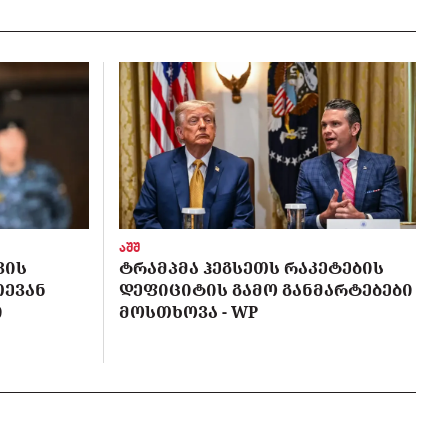
აშშ
ᲕᲘᲡ
ᲢᲠᲐᲛᲞᲛᲐ ᲰᲔᲒᲡᲔᲗᲡ ᲠᲐᲙᲔᲢᲔᲑᲘᲡ
ᲗᲔᲕᲐᲜ
ᲓᲔᲤᲘᲪᲘᲢᲘᲡ ᲒᲐᲛᲝ ᲒᲐᲜᲛᲐᲠᲢᲔᲑᲔᲑᲘ
Ი
ᲛᲝᲡᲗᲮᲝᲕᲐ - WP