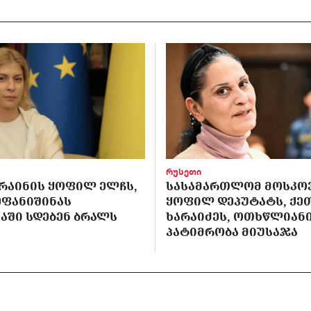
რუსეთი
ᲙᲠᲐᲘᲜᲘᲡ ᲧᲝᲤᲘᲚ ᲔᲚᲩᲡ,
ᲡᲐᲡᲐᲛᲐᲠᲗᲚᲝᲛ ᲛᲝᲡᲙᲝ
ᲔᲤᲐᲜᲘᲨᲘᲜᲐᲡ
ᲧᲝᲤᲘᲚ ᲓᲔᲞᲣᲢᲐᲢᲡ, ᲥᲔ
ᲐᲨᲘ ᲡᲓᲔᲑᲔᲜ ᲑᲠᲐᲚᲡ
ᲮᲐᲠᲐᲘᲫᲔᲡ, ᲝᲗᲮᲬᲚᲘᲐᲜ
ᲞᲐᲢᲘᲛᲠᲝᲑᲐ ᲛᲘᲣᲡᲐᲯᲐ